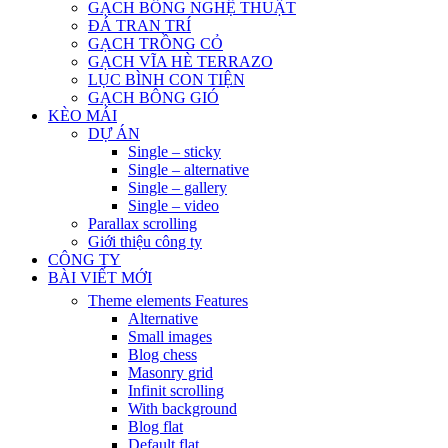
GẠCH BÔNG NGHỆ THUẬT
ĐÁ TRAN TRÍ
GẠCH TRỒNG CỎ
GẠCH VĨA HÈ TERRAZO
LỤC BÌNH CON TIỆN
GẠCH BÔNG GIÓ
KÈO MÁI
DỰ ÁN
Single – sticky
Single – alternative
Single – gallery
Single – video
Parallax scrolling
Giới thiệu công ty
CÔNG TY
BÀI VIẾT MỚI
Theme elements
Features
Alternative
Small images
Blog chess
Masonry grid
Infinit scrolling
With background
Blog flat
Default flat