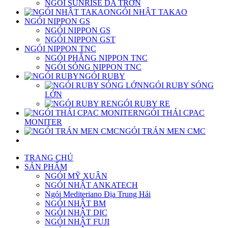
NGÓI SUNRISE DA TRƠN
NGÓI NHẬT TAKAO
NGÓI NIPPON GS
NGÓI NIPPON GS
NGÓI NIPPON GST
NGÓI NIPPON TNC
NGÓI PHẲNG NIPPON TNC
NGÓI SÓNG NIPPON TNC
NGÓI RUBY
NGÓI RUBY SÓNG
LỚN
NGÓI RUBY RE
NGÓI THÁI CPAC
MONITER
NGÓI TRÁN MEN CMC
TRANG CHỦ
SẢN PHẨM
NGÓI MỸ XUÂN
NGÓI NHẬT ANKATECH
Ngói Mediteriano Địa Trung Hải
NGÓI NHẬT BM
NGÓI NHẬT DIC
NGÓI NHẬT FUJI