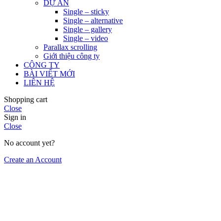
DỰ ÁN
Single – sticky
Single – alternative
Single – gallery
Single – video
Parallax scrolling
Giới thiệu công ty
CÔNG TY
BÀI VIẾT MỚI
LIÊN HỆ
Shopping cart
Close
Sign in
Close
No account yet?
Create an Account