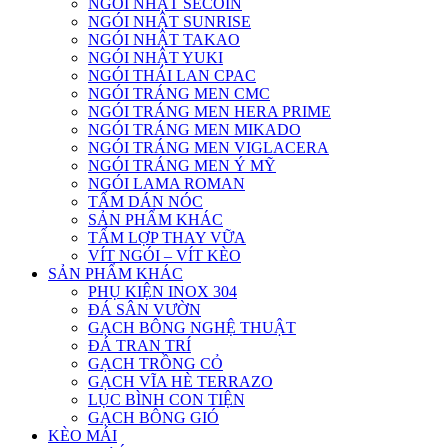
NGÓI NHẬT SECOIN
NGÓI NHẬT SUNRISE
NGÓI NHẬT TAKAO
NGÓI NHẬT YUKI
NGÓI THÁI LAN CPAC
NGÓI TRÁNG MEN CMC
NGÓI TRÁNG MEN HERA PRIME
NGÓI TRÁNG MEN MIKADO
NGÓI TRÁNG MEN VIGLACERA
NGÓI TRÁNG MEN Ý MỸ
NGÓI LAMA ROMAN
TẤM DÁN NÓC
SẢN PHẨM KHÁC
TẤM LỢP THAY VỮA
VÍT NGÓI – VÍT KÈO
SẢN PHẨM KHÁC
PHỤ KIỆN INOX 304
ĐÁ SÂN VƯỜN
GẠCH BÔNG NGHỆ THUẬT
ĐÁ TRAN TRÍ
GẠCH TRỒNG CỎ
GẠCH VĨA HÈ TERRAZO
LỤC BÌNH CON TIỆN
GẠCH BÔNG GIÓ
KÈO MÁI