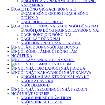
NGÓI PHẲNG
NAKAMURA
GẠCH BÔNG GIÓ
GẠCH BÔNG
GIÓ19X19
GẠCH BÔNG GIÓ 30X30
GẠCH NGÓI ĐỒNG NAI
NGÓI LỢP ĐỒNG NAI
GẠCH BÔNG GIÓ ĐỒNG NAI
GẠCH LÁT ĐỒNG NAI
NGÓI ĐỒNG NAI TRÁNG ENGOBE
NGÓI ÂM DƯƠNG
NGÓI ĐỒNG TÂM
NGÓI FUKA
NGÓI LẤY SÁNG
NGÓI NHẬT BM
NGÓI NHẬT DIC-LA
NGÓI NHẬT KAHAVA
NGÓI KAHAVA KT
NGÓI KAHAVA KH
NGÓI DIAMOND
NGÓI NHẬT SECOIN
NGÓI NHẬT SUNRISE
NGÓI SUNRISE CHẤM TRÒN
NGÓI SUNRISE CÓ VÂN