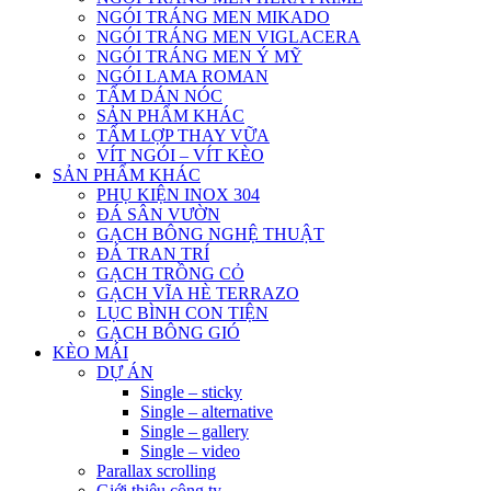
NGÓI TRÁNG MEN MIKADO
NGÓI TRÁNG MEN VIGLACERA
NGÓI TRÁNG MEN Ý MỸ
NGÓI LAMA ROMAN
TẤM DÁN NÓC
SẢN PHẨM KHÁC
TẤM LỢP THAY VỮA
VÍT NGÓI – VÍT KÈO
SẢN PHẨM KHÁC
PHỤ KIỆN INOX 304
ĐÁ SÂN VƯỜN
GẠCH BÔNG NGHỆ THUẬT
ĐÁ TRAN TRÍ
GẠCH TRỒNG CỎ
GẠCH VĨA HÈ TERRAZO
LỤC BÌNH CON TIỆN
GẠCH BÔNG GIÓ
KÈO MÁI
DỰ ÁN
Single – sticky
Single – alternative
Single – gallery
Single – video
Parallax scrolling
Giới thiệu công ty