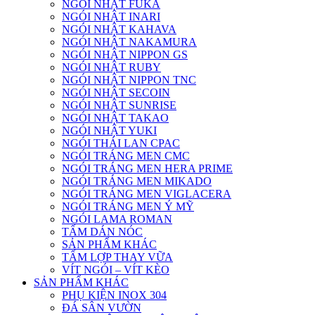
NGÓI NHẬT FUKA
NGÓI NHẬT INARI
NGÓI NHẬT KAHAVA
NGÓI NHẬT NAKAMURA
NGÓI NHẬT NIPPON GS
NGÓI NHẬT RUBY
NGÓI NHẬT NIPPON TNC
NGÓI NHẬT SECOIN
NGÓI NHẬT SUNRISE
NGÓI NHẬT TAKAO
NGÓI NHẬT YUKI
NGÓI THÁI LAN CPAC
NGÓI TRÁNG MEN CMC
NGÓI TRÁNG MEN HERA PRIME
NGÓI TRÁNG MEN MIKADO
NGÓI TRÁNG MEN VIGLACERA
NGÓI TRÁNG MEN Ý MỸ
NGÓI LAMA ROMAN
TẤM DÁN NÓC
SẢN PHẨM KHÁC
TẤM LỢP THAY VỮA
VÍT NGÓI – VÍT KÈO
SẢN PHẨM KHÁC
PHỤ KIỆN INOX 304
ĐÁ SÂN VƯỜN