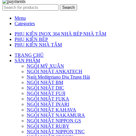
Search
Menu
Categories
PHỤ KIỆN INOX 304 NHÀ BÉP NHÀ TẮM
PHỤ KIỆN BÉP
PHỤ KIỆN NHÀ TẮM
TRANG CHỦ
SẢN PHẨM
NGÓI MỸ XUÂN
NGÓI NHẬT ANKATECH
Ngói Mediteriano Địa Trung Hải
NGÓI NHẬT BM
NGÓI NHẬT DIC
NGÓI NHẬT FUJI
NGÓI NHẬT FUKA
NGÓI NHẬT INARI
NGÓI NHẬT KAHAVA
NGÓI NHẬT NAKAMURA
NGÓI NHẬT NIPPON GS
NGÓI NHẬT RUBY
NGÓI NHẬT NIPPON TNC