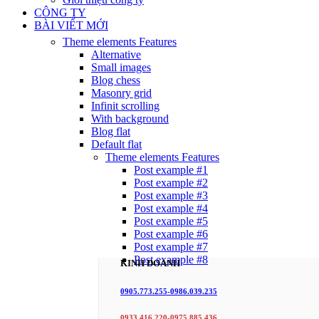
CÔNG TY
BÀI VIẾT MỚI
Theme elements
Features
Alternative
Small images
Blog chess
Masonry grid
Infinit scrolling
With background
Blog flat
Default flat
Theme elements
Features
Post example #1
Post example #2
Post example #3
Post example #4
Post example #5
Post example #6
Post example #7
Post example #8
KINH DOANH
0905.773.255-0986.039.235
0933.416.220-0975.885.436