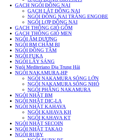
GẠCH NGÓI ĐỒNG NAI
GẠCH LÁT ĐỒNG NAI
NGÓI ĐỒNG NAI TRÁNG ENGOBE
NGÓI LỢP ĐỒNG NAI
GẠCH THÔNG GIÓ GỐM
GẠCH THÔNG GIÓ MEN
NGÓI ÂM DƯƠNG
NGÓI BM CHẤM BI
NGÓI ĐỒNG TÂM
NGÓI FUKA
NGÓI LẤY SÁNG
Ngói Mediteriano Địa Trung Hải
NGÓI NAKAMURA-HP
NGÓI NAKAMURA SÓNG LỚN
NGÓI NAKAMURA SÓNG NHỎ
NGÓI PHẲNG NAKAMURA
NGÓI NHẬT BM
NGÓI NHẬT DIC-LA
NGÓI NHẬT KAHAVA
NGÓI KAHAVA KH
NGÓI KAHAVA KT
NGÓI NHẬT SECOIN
NGÓI NHẬT TAKAO
NGÓI RUBY