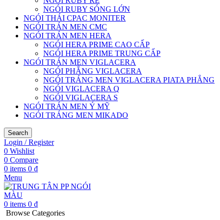
NGÓI RUBY RE
NGÓI RUBY SÓNG LỚN
NGÓI THÁI CPAC MONITER
NGÓI TRÁN MEN CMC
NGÓI TRÁN MEN HERA
NGÓI HERA PRIME CAO CẤP
NGÓI HERA PRIME TRUNG CẤP
NGÓI TRÁN MEN VIGLACERA
NGÓI PHẲNG VIGLACERA
NGÓI TRÁNG MEN VIGLACERA PIATA PHẲNG
NGÓI VIGLACERA Q
NGÓI VIGLACERA S
NGÓI TRÁN MEN Ý MỸ
NGÓI TRÁNG MEN MIKADO
Search
Login / Register
0
Wishlist
0
Compare
0
items
0
₫
Menu
0
items
0
₫
Browse Categories