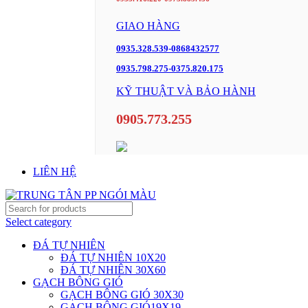
GIAO HÀNG
0935.328.539-0868432577
0935.798.275-0375.820.175
KỸ THUẬT VÀ BẢO HÀNH
0905.773.255
LIÊN HỆ
Select category
ĐÁ TỰ NHIÊN
ĐÁ TỰ NHIÊN 10X20
ĐÁ TỰ NHIÊN 30X60
GẠCH BÔNG GIÓ
GẠCH BÔNG GIÓ 30X30
GẠCH BÔNG GIÓ19X19