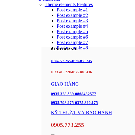
Theme elements
Features
Post example #1
Post example #2
Post example #3
Post example #4
Post example #5
Post example #6
Post example #7
Post example #8
KINH DOANH
0905.773.255-0986.039.235
0933.416.220-0975.885.436
GIAO HÀNG
0935.328.539-0868432577
0935.798.275-0375.820.175
KỸ THUẬT VÀ BẢO HÀNH
0905.773.255