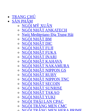
UY TÍN LÀM ĐẦU CHẤT LƯỢNG ĐĨNH CAO
TRANG CHỦ
SẢN PHẨM
NGÓI MỸ XUÂN
NGÓI NHẬT ANKATECH
Ngói Mediteriano Địa Trung Hải
NGÓI NHẬT BM
NGÓI NHẬT DIC
NGÓI NHẬT FUJI
NGÓI NHẬT FUKA
NGÓI NHẬT INARI
NGÓI NHẬT KAHAVA
NGÓI NHẬT NAKAMURA
NGÓI NHẬT NIPPON GS
NGÓI NHẬT RUBY
NGÓI NHẬT NIPPON TNC
NGÓI NHẬT SECOIN
NGÓI NHẬT SUNRISE
NGÓI NHẬT TAKAO
NGÓI NHẬT YUKI
NGÓI THÁI LAN CPAC
NGÓI TRÁNG MEN CMC
NGÓI TRÁNG MEN HERA PRIME