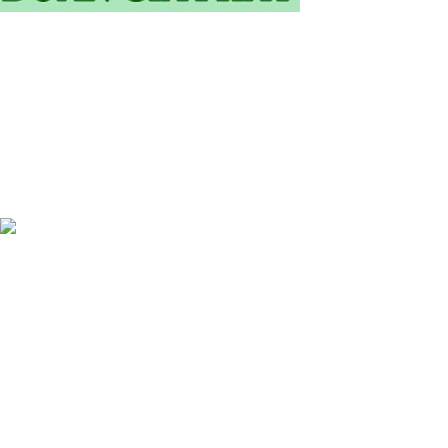
SĐT: 0905.773.255 /0933.416.220 /0975885436/ 0986039235
Email: vantoan150686@gmail.com
Email: congtydoangiaphat@gmail.com
WOODMART
2019 CREATED BY
XTEMOS STUDIO
. PREMIUM E-
COMMERCE SOLUTIONS.