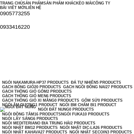
TRANG CHỦ
SẢN PHẨM
SẢN PHẨM KHÁC
KÈO MÁI
CÔNG TY
BÀI VIẾT MỚI
LIÊN HỆ
0905773255
0933416220
NGÓI NHẬT TAKAO
Categories
NGÓI NAKAMURA-HP
37 PRODUCTS
ĐÁ TỰ NHIÊN
5 PRODUCTS
GẠCH BÔNG GIÓ
20 PRODUCTS
GẠCH NGÓI ĐỒNG NAI
27 PRODUCTS
GẠCH THÔNG GIÓ GỐM
2 PRODUCTS
GẠCH THÔNG GIÓ MEN
6 PRODUCTS
GẠCH THÔNG GIÓ XI MĂNG
0 PRODUCTS
GỐM SỨ
0 PRODUCTS
NGÓI ÂM DƯƠNG
1 PRODUCT
NGÓI BM CHẤM BI
1 PRODUCT
NGÓI ĐẤT NUNG
0 PRODUCTS
NGÓI ĐỒNG TÂM
16 PRODUCTS
NGÓI FUKA
10 PRODUCTS
NGÓI LẤY SÁNG
6 PRODUCTS
NGÓI MEDITERIANO ĐỊA TRUNG HẢI
2 PRODUCTS
NGÓI NHẬT BM
12 PRODUCTS
NGÓI NHẬT DIC-LA
26 PRODUCTS
NGÓI NHẬT KAHAVA
27 PRODUCTS
NGÓI NHẬT SECOIN
3 PRODUCTS