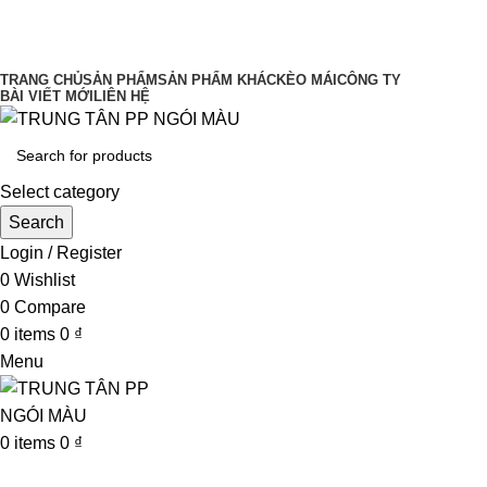
UY TÍN LÀM ĐẦU CHẤT LƯỢNG ĐĨNH
CAO
TRANG CHỦ
SẢN PHẨM
SẢN PHẨM KHÁC
KÈO MÁI
CÔNG TY
BÀI VIẾT MỚI
LIÊN HỆ
Select category
Search
Login / Register
0
Wishlist
0
Compare
0
items
0
₫
Menu
0
items
0
₫
Browse Categories