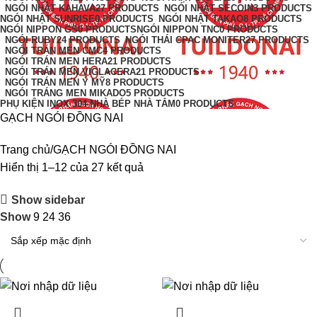
NGÓI NHẬT KAHAVA
27 PRODUCTS
NGÓI NHẬT SECOIN
3 PRODUCTS
NGÓI NHẬT SUNRISE
0 PRODUCTS
NGÓI NHẬT TAKAO
8 PRODUCTS
NGÓI NIPPON GS
0 PRODUCTS
NGÓI NIPPON TNC
0 PRODUCTS
NGÓI RUBY
24 PRODUCTS
NGÓI THÁI CPAC MONITER
27 PRODUCTS
NGÓI TRÁN MEN CMC
4 PRODUCTS
NGÓI TRÁN MEN HERA
21 PRODUCTS
NGÓI TRÁN MEN VIGLACERA
21 PRODUCTS
NGÓI TRÁN MEN Ý MỸ
8 PRODUCTS
NGÓI TRÁNG MEN MIKADO
5 PRODUCTS
PHỤ KIỆN INOX 304 NHÀ BÉP NHÀ TẮM
0 PRODUCTS
GẠCH NGÓI ĐỒNG NAI
Trang chủ
GẠCH NGÓI ĐỒNG NAI
Hiển thị 1–12 của 27 kết quả
Show sidebar
Show
9
24
36