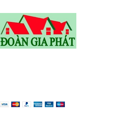
SĐT: 0905.773.255 /0933.416.220 /0975885436/ 0986039235
Email: vantoan150686@gmail.com
Email: congtydoangiaphat@gmail.com
WOODMART
2019 CREATED BY
XTEMOS STUDIO
. PREMIUM E-
COMMERCE SOLUTIONS.