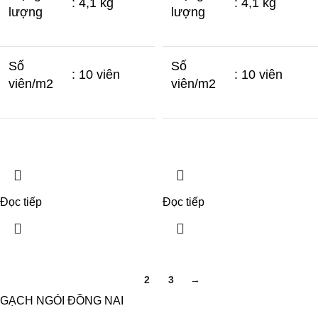
: 4,1 kg
: 4,1 kg
lượng
lượng
Số
Số
: 10 viên
: 10 viên
viên/m2
viên/m2
Đọc tiếp
Đọc tiếp
1
2
3
→
GẠCH NGÓI ĐỒNG NAI