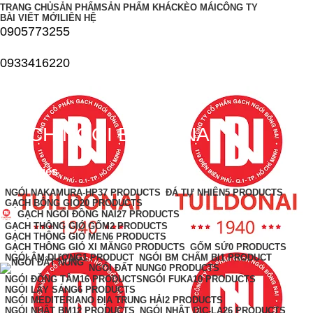
TRANG CHỦ
SẢN PHẨM
SẢN PHẨM KHÁC
KÈO MÁI
CÔNG TY
BÀI VIẾT MỚI
LIÊN HỆ
0905773255
0933416220
GẠCH NGÓI ĐỒNG NAI
Categories
NGÓI NAKAMURA-HP
37 PRODUCTS
ĐÁ TỰ NHIÊN
5 PRODUCTS
GẠCH BÔNG GIÓ
20 PRODUCTS
GẠCH NGÓI ĐỒNG NAI
27 PRODUCTS
GẠCH THÔNG GIÓ GỐM
2 PRODUCTS
GẠCH THÔNG GIÓ MEN
6 PRODUCTS
GẠCH THÔNG GIÓ XI MĂNG
0 PRODUCTS
GỐM SỨ
0 PRODUCTS
NGÓI ÂM DƯƠNG
1 PRODUCT
NGÓI BM CHẤM BI
1 PRODUCT
NGÓI ĐẤT NUNG
0 PRODUCTS
NGÓI ĐỒNG TÂM
16 PRODUCTS
NGÓI FUKA
10 PRODUCTS
NGÓI LẤY SÁNG
6 PRODUCTS
NGÓI MEDITERIANO ĐỊA TRUNG HẢI
2 PRODUCTS
NGÓI NHẬT BM
12 PRODUCTS
NGÓI NHẬT DIC-LA
26 PRODUCTS