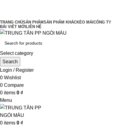
UY TÍN LÀM ĐẦU CHẤT LƯỢNG ĐĨNH
CAO
TRANG CHỦ
SẢN PHẨM
SẢN PHẨM KHÁC
KÈO MÁI
CÔNG TY
BÀI VIẾT MỚI
LIÊN HỆ
Select category
Search
Login / Register
0
Wishlist
0
Compare
0
items
0
₫
Menu
0
items
0
₫
Browse Categories