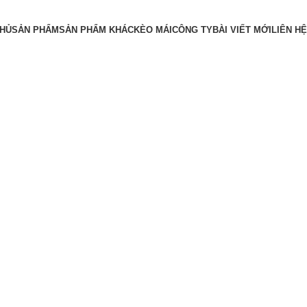
CHỦ
SẢN PHẨM
SẢN PHẨM KHÁC
KÈO MÁI
CÔNG TY
BÀI VIẾT MỚI
LIÊN HỆ