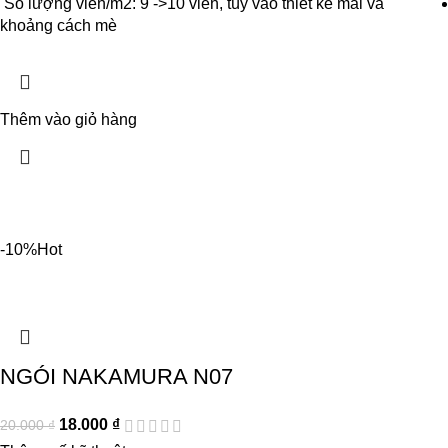
Số lượng viên/m2: 9 ->10 viên, tùy vào thiết kế mái và
khoảng cách mè
Thêm vào giỏ hàng
-10%
Hot
NGÓI NAKAMURA N07
18.000
₫
20.000
₫