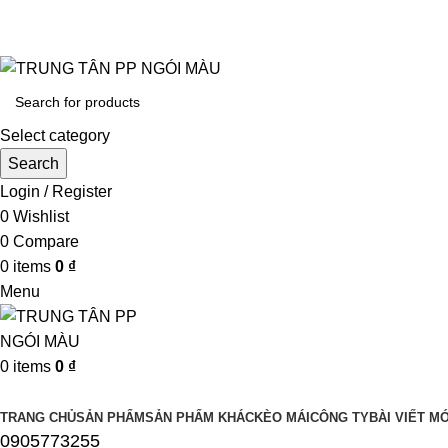
UY TÍN LÀM ĐẦU CHẤT LƯỢNG ĐĨNH CA
Select category
Search
Login / Register
0
Wishlist
0
Compare
0
items
0
₫
Menu
0
items
0
₫
Browse Categories
TRANG CHỦ
SẢN PHẨM
SẢN PHẨM KHÁC
KÈO MÁI
CÔNG TY
BÀI VIẾT MỚ
0905773255