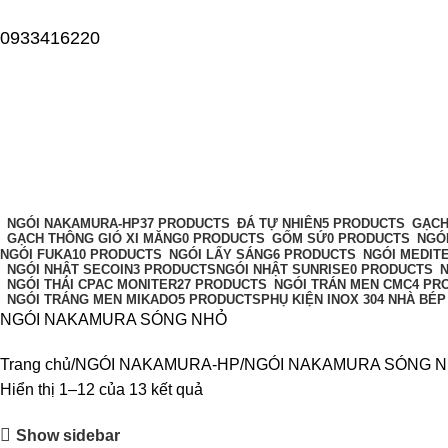
0933416220
NGÓI NAKAMURA SÓNG NHỎ
Categories
NGÓI NAKAMURA-HP
37 PRODUCTS
ĐÁ TỰ NHIÊN
5 PRODUCTS
GẠCH
GẠCH THÔNG GIÓ XI MĂNG
0 PRODUCTS
GỐM SỨ
0 PRODUCTS
NGÓ
NGÓI FUKA
10 PRODUCTS
NGÓI LẤY SÁNG
6 PRODUCTS
NGÓI MEDITE
NGÓI NHẬT SECOIN
3 PRODUCTS
NGÓI NHẬT SUNRISE
0 PRODUCTS
N
NGÓI THÁI CPAC MONITER
27 PRODUCTS
NGÓI TRÁN MEN CMC
4 PR
NGÓI TRÁNG MEN MIKADO
5 PRODUCTS
PHỤ KIỆN INOX 304 NHÀ BÉ
NGÓI NAKAMURA SÓNG NHỎ
Trang chủ
NGÓI NAKAMURA-HP
NGÓI NAKAMURA SÓNG 
Hiển thị 1–12 của 13 kết quả
Show sidebar