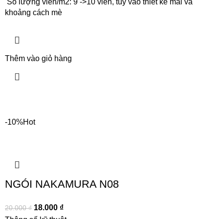
Số lượng viên/m2: 9 ->10 viên, tùy vào thiết kế mái và
khoảng cách mè
Thêm vào giỏ hàng
-10%
Hot
NGÓI NAKAMURA N08
18.000
₫
20.000
₫