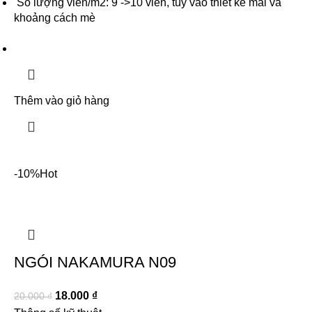
Số lượng viên/m2: 9 ->10 viên, tùy vào thiết kế mái và
khoảng cách mè
Thêm vào giỏ hàng
-10%
Hot
NGÓI NAKAMURA N09
18.000
₫
20.000
₫