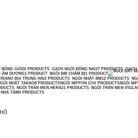
 BÔNG GIÓ
20 PRODUCTS
GẠCH NGÓI ĐỒNG NAI
27 PRODUCTS
GẠCH
I ÂM DƯƠNG
1 PRODUCT
NGÓI BM CHẤM BI
1 PRODUCT
RIANO ĐỊA TRUNG HẢI
2 PRODUCTS
NGÓI NHẬT BM
12 PRODUCTS
NG
GÓI NHẬT TAKAO
8 PRODUCTS
NGÓI NIPPON GS
0 PRODUCTS
NGÓI NI
ODUCTS
NGÓI TRÁN MEN HERA
21 PRODUCTS
NGÓI TRÁN MEN VIGL
P NHÀ TẮM
0 PRODUCTS
NHỎ