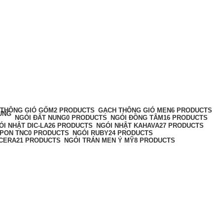
 THÔNG GIÓ GỐM
2 PRODUCTS
GẠCH THÔNG GIÓ MEN
6 PRODUCTS
NGÓI ĐỒNG TÂM
16 PRODUCTS
NGÓI ĐẤT NUNG
0 PRODUCTS
ÓI NHẬT DIC-LA
26 PRODUCTS
NGÓI NHẬT KAHAVA
27 PRODUCTS
PPON TNC
0 PRODUCTS
NGÓI RUBY
24 PRODUCTS
ACERA
21 PRODUCTS
NGÓI TRÁN MEN Ý MỸ
8 PRODUCTS