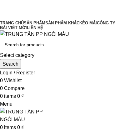
UY TÍN LÀM ĐẦU CHẤT LƯỢNG ĐĨNH
CAO
TRANG CHỦ
SẢN PHẨM
SẢN PHẨM KHÁC
KÈO MÁI
CÔNG TY
BÀI VIẾT MỚI
LIÊN HỆ
Select category
Search
Login / Register
0
Wishlist
0
Compare
0
items
0
₫
Menu
0
items
0
₫
Browse Categories