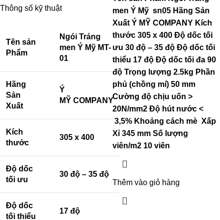
Thông số kỹ thuật
men Ý Mỹ sn
05
Hãng Sản
Xuất
Ý MỸ COMPANY
Kích
thước
305 x 400
Độ dốc tối
Ngói Tráng
Tên sản
men Ý Mỹ MT-
ưu
30 độ – 35 độ
Độ dốc tối
Phẩm
01
thiểu
17 độ
Độ dốc tối đa
90
độ
Trọng lượng
2.5kg
Phần
Hãng
phủ (chồng mí)
50 mm
Ý
Sản
Cường độ chịu uốn
>
MỸ COMPANY
Xuất
20N/mm2
Độ hút nước
<
3,5%
Khoảng cách mè
Xấp
Kích
Xỉ 345 mm
Số lượng
305 x 400
thước
viên/m2
10 viên
Độ dốc
30 độ – 35 độ
tối ưu
Thêm vào giỏ hàng
Độ dốc
17 độ
tối thiểu