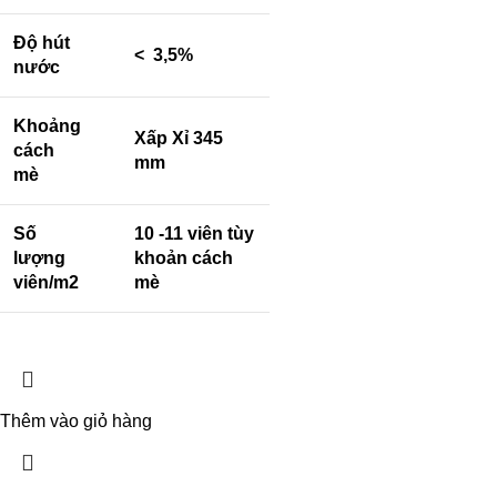
Độ hút
< 3,5%
nước
Khoảng
Xấp Xỉ 345
cách
mm
mè
Số
10 -11 viên tùy
lượng
khoản cách
viên/m2
mè
Thêm vào giỏ hàng