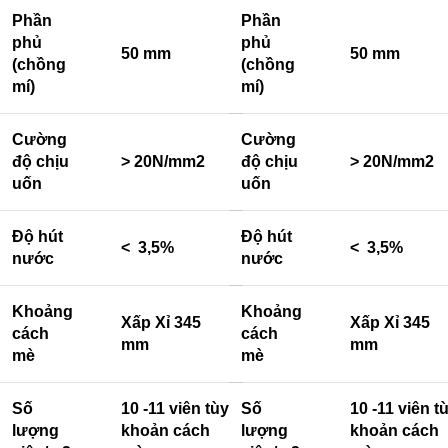
Phần
Phần
phủ
phủ
50 mm
50 mm
(chồng
(chồng
mí)
mí)
Cường
Cường
độ chịu
> 20N/mm2
độ chịu
> 20N/mm2
uốn
uốn
Độ hút
Độ hút
< 3,5%
< 3,5%
nước
nước
Khoảng
Khoảng
Xấp Xỉ 345
Xấp Xỉ 345
cách
cách
mm
mm
mè
mè
Số
10 -11 viên tùy
Số
10 -11 viên t
lượng
khoản cách
lượng
khoản cách