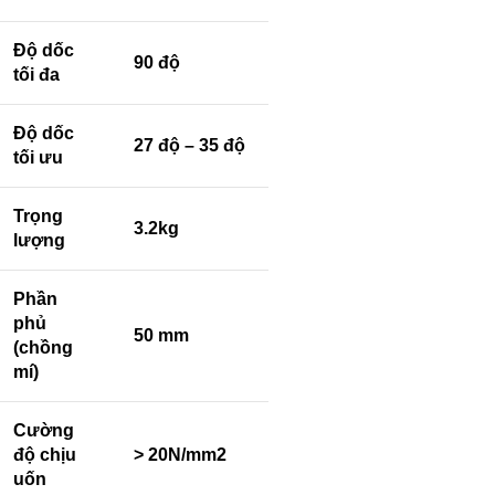
Độ dốc
90 độ
tối đa
Độ dốc
27 độ – 35 độ
tối ưu
Trọng
3.2kg
lượng
Phần
phủ
50 mm
(chồng
mí)
Cường
độ chịu
> 20N/mm2
uốn