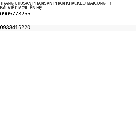
TRANG CHỦ
SẢN PHẨM
SẢN PHẨM KHÁC
KÈO MÁI
CÔNG TY
BÀI VIẾT MỚI
LIÊN HỆ
0905773255
0933416220