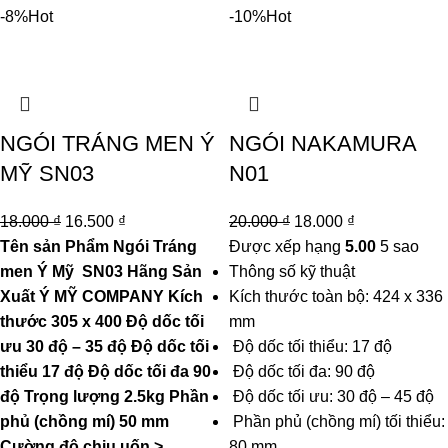
-8%
Hot
-10%
Hot
NGÓI TRÁNG MEN Ý
NGÓI NAKAMURA
MỸ SN03
N01
18.000
₫
16.500
₫
20.000
₫
18.000
₫
Tên sản Phẩm
Ngói Tráng
Được xếp hạng
5.00
5 sao
men Ý Mỹ SN03
Hãng Sản
Thông số kỹ thuật
Xuất
Ý MỸ COMPANY
Kích
Kích thước toàn bộ: 424 x 336
thước
305 x 400
Độ dốc tối
mm
ưu
30 độ – 35 độ
Độ dốc tối
Độ dốc tối thiểu: 17 độ
thiểu
17 độ
Độ dốc tối đa
90
Độ dốc tối đa: 90 độ
độ
Trọng lượng
2.5kg
Phần
Độ dốc tối ưu: 30 độ – 45 độ
phủ (chồng mí)
50 mm
Phần phủ (chồng mí) tối thiểu:
Cường độ chịu uốn
>
80 mm