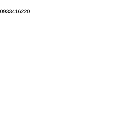
0933416220
Blog element
Home
Blog element