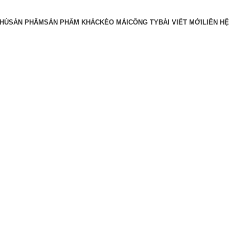
CHỦ
SẢN PHẨM
SẢN PHẨM KHÁC
KÈO MÁI
CÔNG TY
BÀI VIẾT MỚI
LIÊN HỆ