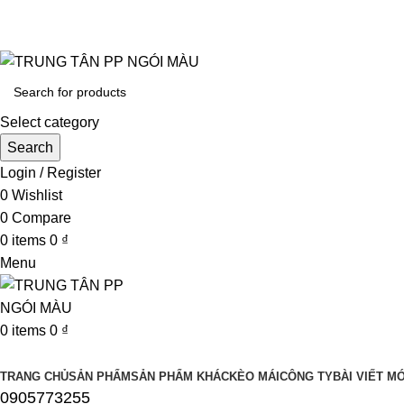
UY TÍN LÀM ĐẦU CHẤT LƯỢNG ĐĨNH CA
Select category
Search
Login / Register
0
Wishlist
0
Compare
0
items
0
₫
Menu
0
items
0
₫
Browse Categories
TRANG CHỦ
SẢN PHẨM
SẢN PHẨM KHÁC
KÈO MÁI
CÔNG TY
BÀI VIẾT MỚ
0905773255