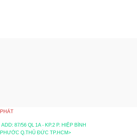
CÔNG TY TNHH PHÁT TRIỂN THƯƠNG
MẠI DỊCH VỤ SẢN XUẤT ĐOÀN GIA
PHÁT
ADD: 87/56 QL 1A - KP.2 P. HIỆP BÌNH
PHƯỚC Q.THỦ ĐỨC TP.HCM>