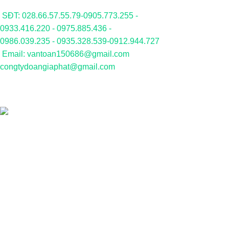
SĐT: 028.66.57.55.79-0905.773.255 -
0933.416.220 - 0975.885.436 -
0986.039.235 - 0935.328.539-0912.944.727
Email: vantoan150686@gmail.com
congtydoangiaphat@gmail.com
WOODMART
2019 CREATED BY
XTEMOS STUDIO
. PREMIUM E-COMME