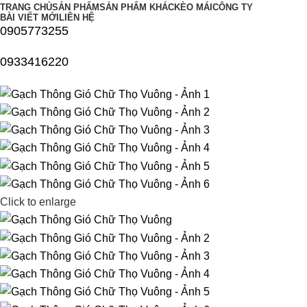
TRANG CHỦ
SẢN PHẨM
SẢN PHẨM KHÁC
KÈO MÁI
CÔNG TY
BÀI VIẾT MỚI
LIÊN HỆ
0905773255
0933416220
Click to enlarge