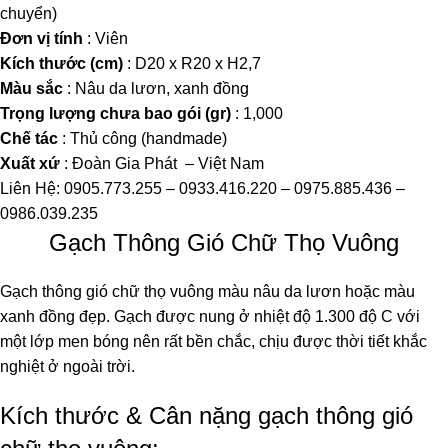
chuyển)
Đơn vị tính
: Viên
Kích thước (cm)
: D20 x R20 x H2,7
Màu sắc
: Nâu da lươn, xanh đồng
Trọng lượng chưa bao gói (gr)
: 1,000
Chế tác
: Thủ công (handmade)
Xuất xứ
: Đoàn Gia Phát – Việt Nam
Liên Hệ: 0905.773.255 – 0933.416.220 – 0975.885.436 –
0986.039.235
Gạch Thông Gió Chữ Thọ Vuông
Gạch thông gió chữ thọ vuông màu nâu da lươn hoặc màu
xanh đồng đẹp. Gạch được nung ở nhiệt độ 1.300 độ C với
một lớp men bóng nên rất bền chắc, chịu được thời tiết khắc
nghiệt ở ngoài trời.
Kích thước & Cân nặng gạch thông gió