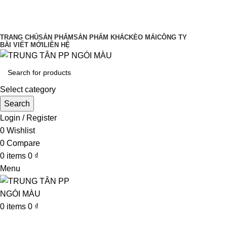
UY TÍN LÀM ĐẦU CHẤT LƯỢNG ĐĨNH
CAO
TRANG CHỦ
SẢN PHẨM
SẢN PHẨM KHÁC
KÈO MÁI
CÔNG TY
BÀI VIẾT MỚI
LIÊN HỆ
Select category
Search
Login / Register
0
Wishlist
0
Compare
0
items
0
₫
Menu
0
items
0
₫
Browse Categories