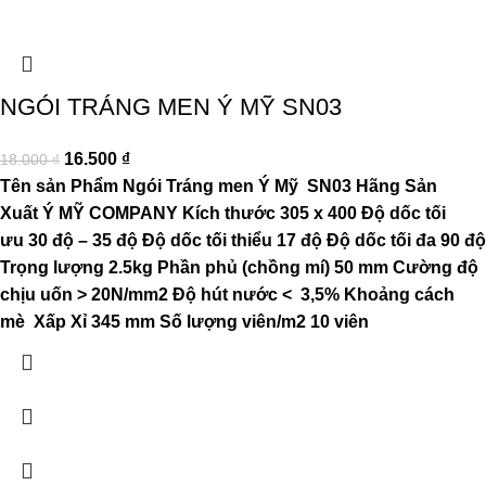
NGÓI TRÁNG MEN Ý MỸ SN03
16.500
₫
18.000
₫
Tên sản Phẩm
Ngói Tráng men Ý Mỹ SN03
Hãng Sản
Xuất
Ý MỸ COMPANY
Kích thước
305 x 400
Độ dốc tối
ưu
30 độ – 35 độ
Độ dốc tối thiểu
17 độ
Độ dốc tối đa
90 độ
Trọng lượng
2.5kg
Phần phủ (chồng mí)
50 mm
Cường độ
chịu uốn
> 20N/mm2
Độ hút nước
< 3,5%
Khoảng cách
mè
Xấp Xỉ 345 mm
Số lượng viên/m2
10 viên