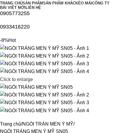
TRANG CHỦ
SẢN PHẨM
SẢN PHẨM KHÁC
KÈO MÁI
CÔNG TY
BÀI VIẾT MỚI
LIÊN HỆ
0905773255
0933416220
-8%
Hot
Click to enlarge
Trang chủ
NGÓI TRÁN MEN Ý MỸ
NGÓI TRÁNG MEN Ý MỸ SN05