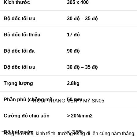
Kích thước
305 x 400
Độ dốc tối ưu
30 độ – 35 độ
Độ dốc tối thiểu
17 độ
Độ dốc tối đa
90 độ
Độ dốc tối ưu
30 độ – 35 độ
Trọng lượng
2.8kg
Phần phủ (chồng mí)
50 mm
NGÓI TRÁNG MEN Ý MỸ SN05
Cường độ chịu uốn
> 20N/mm2
Độ hút nước
< 3,5%
Trong thời buổi kinh tế thị trường đang đi lên cùng năm tháng,