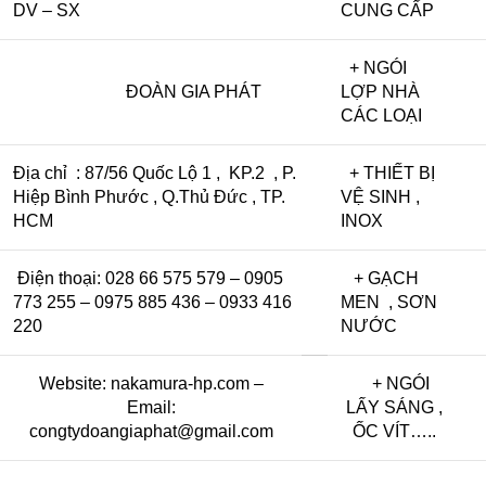
DV – SX
CUNG CẤP
+ NGÓI
ĐOÀN GIA PHÁT
LỢP NHÀ
CÁC LOẠI
Địa chỉ : 87/56 Quốc Lộ 1 , KP.2 , P.
+ THIẾT BỊ
Hiệp Bình Phước , Q.Thủ Đức , TP.
VỆ SINH ,
HCM
INOX
Điện thoại: 028 66 575 579 – 0905
+ GẠCH
773 255 – 0975 885 436 – 0933 416
MEN , SƠN
220
NƯỚC
Website:
nakamura-hp.com
–
+ NGÓI
Email:
LẤY SÁNG ,
congtydoangiaphat@gmail.com
ỐC VÍT…..