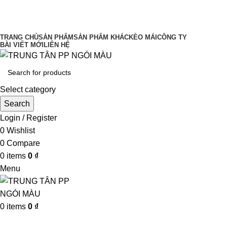
UY TÍN LÀM ĐẦU CHẤT LƯỢNG ĐĨNH
CAO
TRANG CHỦ
SẢN PHẨM
SẢN PHẨM KHÁC
KÈO MÁI
CÔNG TY
BÀI VIẾT MỚI
LIÊN HỆ
Select category
Search
Login / Register
0
Wishlist
0
Compare
0
items
0
₫
Menu
0
items
0
₫
Browse Categories