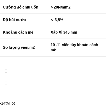
Cường độ chịu uốn
> 20N/mm2
Độ hút nước
< 3,5%
Khoảng cách mè
Xấp Xỉ 345 mm
10 -11 viên tùy khoản cách
Số lượng viên/m2
mè
-14%
Hot