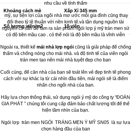
nhu cầu về tính thẩm
Khoảng cách mè
Xấp Xỉ 345 mm
mỹ, sự tiện lợi của ngôi nhà mơ ước mỗi gia đình cũng thay
đổi theo tỷ lệ thuận với nền kinh tế.và tận dụng nguồn tài
Số lượng viên/m2
10 viên
nguyên có sẳn để làm ra sản phẩm ngói lợp ý mỹ trán men sứ
có độ bền mầu cao . có thể nói là độ bền mầu là vĩnh viễn
Ngoài ra, thiết kế
mái nhà lợp ngói
cũng là giải pháp để chống
thấm và chống nóng cho mái nhà. và độ tinh tế của viên ngói
trán men tạo nên mái nhà tuyệt đẹp cho bạn
Cuối cùng, để căn nhà của bạn sẽ toát lên vẻ đẹp tinh tế phong
cách với sự khác lạ từ cái nhìn đầu tiên, mái ngói sẽ là điểm
nhấn cho ngôi nhà của bạn.
Hãy lựa chọn thông thái, sử dụng ngói ý mỹ do công ty “ĐOÀN
GIA PHÁT ” chúng tôi cung cấp đảm bảo chất lượng tốt để thể
hiện tầm nhìn của bạn.
Ngói lợp trán men
NGÓI TRÁNG MEN Ý MỸ SN05
là sự lựa
chọn hàng đầu của bạn