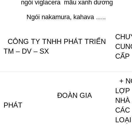
ngói viglacera mầu xanh dương
Ngói nakamura, kahava …..
CHU
CÔNG TY TNHH PHÁT TRIỂN
CUN
TM – DV – SX
CẤP
+ N
LỢP
ĐOÀN GIA
NHÀ
PHÁT
CÁC
LOẠI