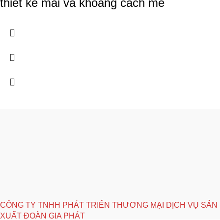
thiết kế mái và khoảng cách mè
CÔNG TY TNHH PHÁT TRIỂN THƯƠNG MẠI DỊCH VỤ SẢN
XUẤT ĐOÀN GIA PHÁT