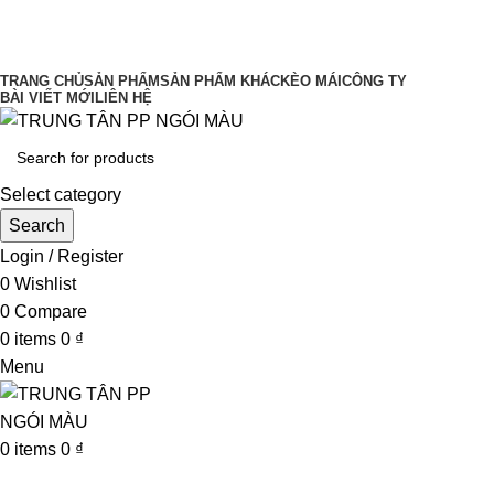
UY TÍN LÀM ĐẦU CHẤT LƯỢNG ĐĨNH
CAO
TRANG CHỦ
SẢN PHẨM
SẢN PHẨM KHÁC
KÈO MÁI
CÔNG TY
BÀI VIẾT MỚI
LIÊN HỆ
Select category
Search
Login / Register
0
Wishlist
0
Compare
0
items
0
₫
Menu
0
items
0
₫
Browse Categories