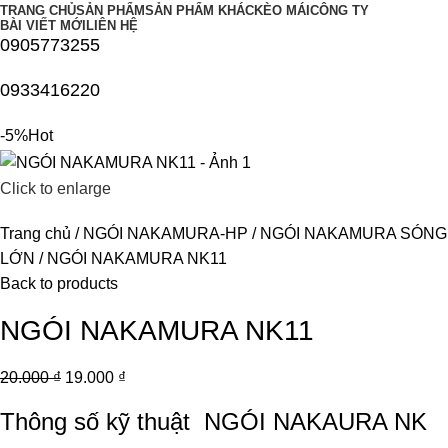
TRANG CHỦ
SẢN PHẨM
SẢN PHẨM KHÁC
KÈO MÁI
CÔNG TY
BÀI VIẾT MỚI
LIÊN HỆ
0905773255
0933416220
-5%
Hot
Click to enlarge
Trang chủ
NGÓI NAKAMURA-HP
NGÓI NAKAMURA SÓNG
LỚN
NGÓI NAKAMURA NK11
Back to products
NGÓI NAKAMURA NK11
20.000
₫
19.000
₫
Thông số kỹ thuật
NGÓI NAKAURA NK