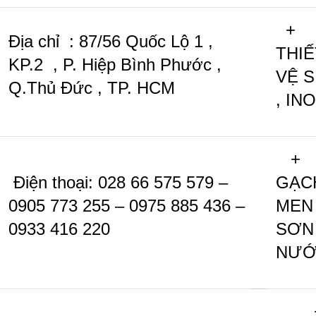
+
Địa chỉ : 87/56 Quốc Lộ 1 ,
THIẾ
KP.2 , P. Hiệp Bình Phước ,
VỆ S
Q.Thủ Đức , TP. HCM
, IN
+
Điện thoại: 028 66 575 579 –
GẠC
0905 773 255 – 0975 885 436 –
MEN
0933 416 220
SƠN
NƯỚ