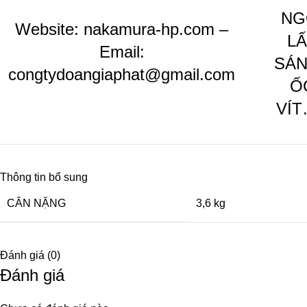
NG
Website:
nakamura-hp.com
–
L
Email:
SÁN
congtydoangiaphat@gmail.com
Ố
VÍT
Thông tin bổ sung
CÂN NẶNG
3,6 kg
Đánh giá (0)
Đánh giá