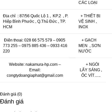
CÁC LOẠI
Địa chỉ : 87/56 Quốc Lộ 1 , KP.2 , P.
+ THIẾT BỊ
Hiệp Bình Phước , Q.Thủ Đức , TP.
VỆ SINH ,
HCM
INOX
Điện thoại: 028 66 575 579 – 0905
+ GẠCH
773 255 – 0975 885 436 – 0933 416
MEN , SƠN
220
NƯỚC
Website:
nakamura-hp.com
–
+ NGÓI
Email:
LẤY SÁNG ,
congtydoangiaphat@gmail.com
ỐC VÍT…..
Đánh giá (0)
Đánh giá