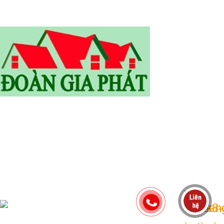
SĐT: 0905.773.255 /0933.416.220 /0975885436/ 0986039235
Email: vantoan150686@gmail.com
Email: congtydoangiaphat@gmail.com
WOODMART
2019 CREATED BY
XTEMOS STUDIO
. PREMIUM E-
COMMERCE SOLUTIONS.