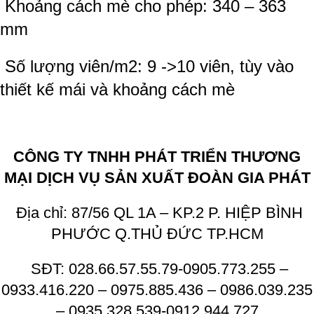
Khoảng cách mè cho phép: 340 – 363
mm
Số lượng viên/m2: 9 ->10 viên, tùy vào
thiết kế mái và khoảng cách mè
CÔNG TY TNHH PHÁT TRIỂN THƯƠNG
MẠI DỊCH VỤ SẢN XUẤT ĐOÀN GIA PHÁT
Địa chỉ: 87/56 QL 1A – KP.2 P. HIỆP BÌNH
PHƯỚC Q.THỦ ĐỨC TP.HCM
SĐT: 028.66.57.55.79-0905.773.255 –
0933.416.220 – 0975.885.436 – 0986.039.235
– 0935.328.539-0912.944.727