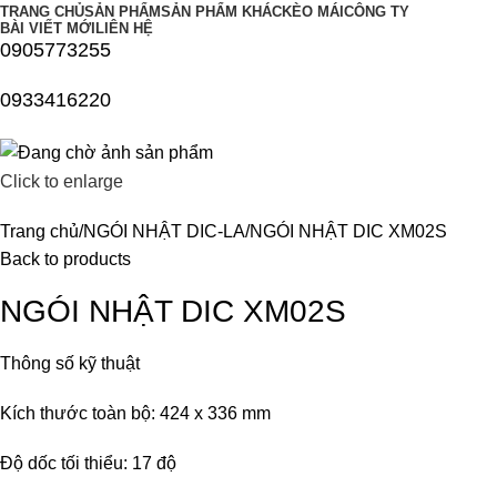
TRANG CHỦ
SẢN PHẨM
SẢN PHẨM KHÁC
KÈO MÁI
CÔNG TY
BÀI VIẾT MỚI
LIÊN HỆ
0905773255
0933416220
Click to enlarge
Trang chủ
NGÓI NHẬT DIC-LA
NGÓI NHẬT DIC XM02S
Back to products
NGÓI NHẬT DIC XM02S
Thông số kỹ thuật
Kích thước toàn bộ: 424 x 336 mm
Độ dốc tối thiểu: 17 độ