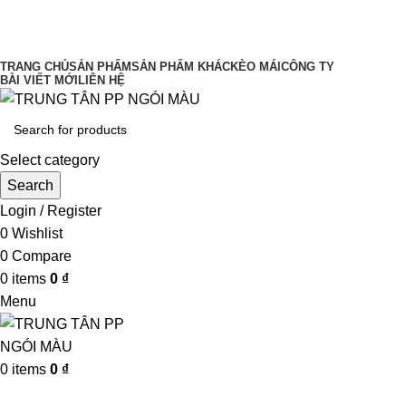
UY TÍN LÀM ĐẦU CHẤT LƯỢNG ĐĨNH
CAO
TRANG CHỦ
SẢN PHẨM
SẢN PHẨM KHÁC
KÈO MÁI
CÔNG TY
BÀI VIẾT MỚI
LIÊN HỆ
Select category
Search
Login / Register
0
Wishlist
0
Compare
0
items
0
₫
Menu
0
items
0
₫
Browse Categories