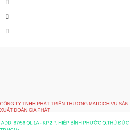
CÔNG TY TNHH PHÁT TRIỂN THƯƠNG MẠI DỊCH VỤ SẢN
XUẤT ĐOÀN GIA PHÁT
ADD: 87/56 QL 1A - KP.2 P. HIỆP BÌNH PHƯỚC Q.THỦ ĐỨC