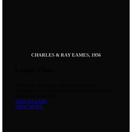
CHARLES & RAY EAMES, 1956
Lounge Chair
Amet nibh vel tristique dui id ridiculus ligula
scelerisque faucibus platea a est imperdiet parturient
aliquam taciti parturient.
ADD TO CART
VIEW MORE