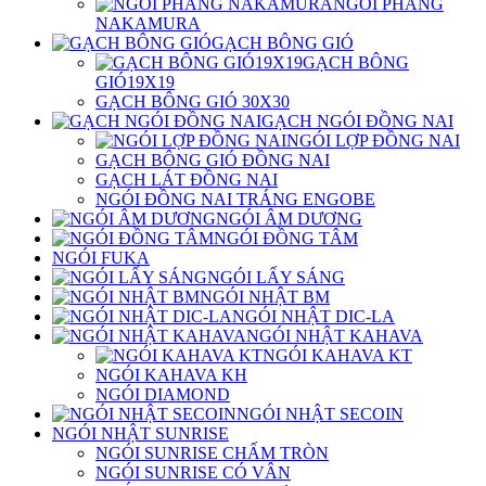
NGÓI PHẲNG
NAKAMURA
GẠCH BÔNG GIÓ
GẠCH BÔNG
GIÓ19X19
GẠCH BÔNG GIÓ 30X30
GẠCH NGÓI ĐỒNG NAI
NGÓI LỢP ĐỒNG NAI
GẠCH BÔNG GIÓ ĐỒNG NAI
GẠCH LÁT ĐỒNG NAI
NGÓI ĐỒNG NAI TRÁNG ENGOBE
NGÓI ÂM DƯƠNG
NGÓI ĐỒNG TÂM
NGÓI FUKA
NGÓI LẤY SÁNG
NGÓI NHẬT BM
NGÓI NHẬT DIC-LA
NGÓI NHẬT KAHAVA
NGÓI KAHAVA KT
NGÓI KAHAVA KH
NGÓI DIAMOND
NGÓI NHẬT SECOIN
NGÓI NHẬT SUNRISE
NGÓI SUNRISE CHẤM TRÒN
NGÓI SUNRISE CÓ VÂN