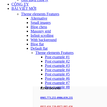
CÔNG TY
BÀI VIẾT MỚI
Theme elements
Features
Alternative
Small images
Blog chess
Masonry grid
Infinit scrolling
With background
Blog flat
Default flat
Theme elements
Features
Post example #1
Post example #2
Post example #3
Post example #4
Post example #5
Post example #6
Post example #7
Post example #8
KINH DOANH
0905.773.255-0986.039.235
0933.416.220-0975.885.436