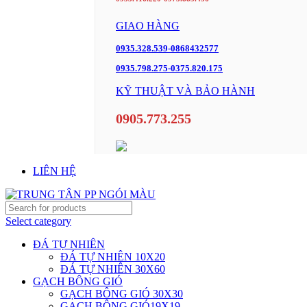
GIAO HÀNG
0935.328.539-0868432577
0935.798.275-0375.820.175
KỸ THUẬT VÀ BẢO HÀNH
0905.773.255
LIÊN HỆ
Select category
ĐÁ TỰ NHIÊN
ĐÁ TỰ NHIÊN 10X20
ĐÁ TỰ NHIÊN 30X60
GẠCH BÔNG GIÓ
GẠCH BÔNG GIÓ 30X30
GẠCH BÔNG GIÓ19X19