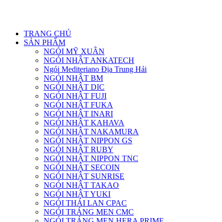
UY TÍN LÀM ĐẦU CHẤT LƯỢNG ĐĨNH CAO
TRANG CHỦ
SẢN PHẨM
NGÓI MỸ XUÂN
NGÓI NHẬT ANKATECH
Ngói Mediteriano Địa Trung Hải
NGÓI NHẬT BM
NGÓI NHẬT DIC
NGÓI NHẬT FUJI
NGÓI NHẬT FUKA
NGÓI NHẬT INARI
NGÓI NHẬT KAHAVA
NGÓI NHẬT NAKAMURA
NGÓI NHẬT NIPPON GS
NGÓI NHẬT RUBY
NGÓI NHẬT NIPPON TNC
NGÓI NHẬT SECOIN
NGÓI NHẬT SUNRISE
NGÓI NHẬT TAKAO
NGÓI NHẬT YUKI
NGÓI THÁI LAN CPAC
NGÓI TRÁNG MEN CMC
NGÓI TRÁNG MEN HERA PRIME