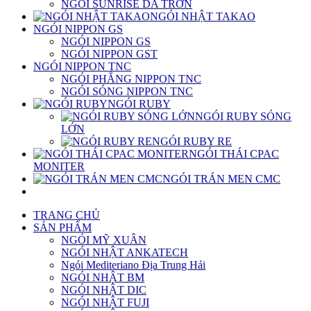
NGÓI SUNRISE DA TRƠN
NGÓI NHẬT TAKAO
NGÓI NIPPON GS
NGÓI NIPPON GS
NGÓI NIPPON GST
NGÓI NIPPON TNC
NGÓI PHẲNG NIPPON TNC
NGÓI SÓNG NIPPON TNC
NGÓI RUBY
NGÓI RUBY SÓNG
LỚN
NGÓI RUBY RE
NGÓI THÁI CPAC
MONITER
NGÓI TRÁN MEN CMC
TRANG CHỦ
SẢN PHẨM
NGÓI MỸ XUÂN
NGÓI NHẬT ANKATECH
Ngói Mediteriano Địa Trung Hải
NGÓI NHẬT BM
NGÓI NHẬT DIC
NGÓI NHẬT FUJI