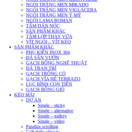
NGÓI TRÁNG MEN MIKADO
NGÓI TRÁNG MEN VIGLACERA
NGÓI TRÁNG MEN Ý MỸ
NGÓI LAMA ROMAN
TẤM DÁN NÓC
SẢN PHẨM KHÁC
TẤM LỢP THAY VỮA
VÍT NGÓI – VÍT KÈO
SẢN PHẨM KHÁC
PHỤ KIỆN INOX 304
ĐÁ SÂN VƯỜN
GẠCH BÔNG NGHỆ THUẬT
ĐÁ TRAN TRÍ
GẠCH TRỒNG CỎ
GẠCH VĨA HÈ TERRAZO
LỤC BÌNH CON TIỆN
GẠCH BÔNG GIÓ
KÈO MÁI
DỰ ÁN
Single – sticky
Single – alternative
Single – gallery
Single – video
Parallax scrolling
Giới thiệu công ty