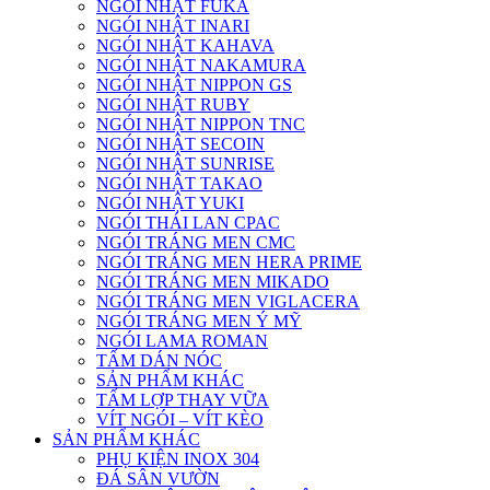
NGÓI NHẬT FUKA
NGÓI NHẬT INARI
NGÓI NHẬT KAHAVA
NGÓI NHẬT NAKAMURA
NGÓI NHẬT NIPPON GS
NGÓI NHẬT RUBY
NGÓI NHẬT NIPPON TNC
NGÓI NHẬT SECOIN
NGÓI NHẬT SUNRISE
NGÓI NHẬT TAKAO
NGÓI NHẬT YUKI
NGÓI THÁI LAN CPAC
NGÓI TRÁNG MEN CMC
NGÓI TRÁNG MEN HERA PRIME
NGÓI TRÁNG MEN MIKADO
NGÓI TRÁNG MEN VIGLACERA
NGÓI TRÁNG MEN Ý MỸ
NGÓI LAMA ROMAN
TẤM DÁN NÓC
SẢN PHẨM KHÁC
TẤM LỢP THAY VỮA
VÍT NGÓI – VÍT KÈO
SẢN PHẨM KHÁC
PHỤ KIỆN INOX 304
ĐÁ SÂN VƯỜN