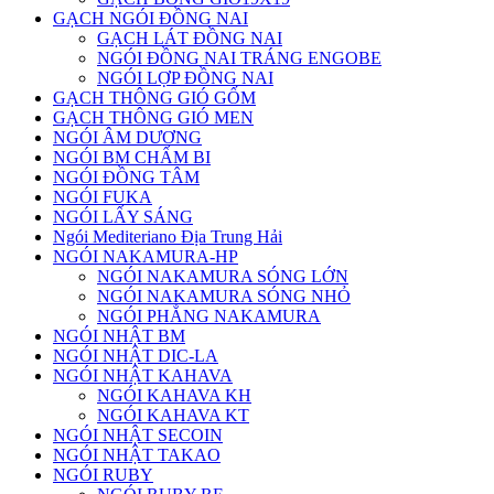
GẠCH NGÓI ĐỒNG NAI
GẠCH LÁT ĐỒNG NAI
NGÓI ĐỒNG NAI TRÁNG ENGOBE
NGÓI LỢP ĐỒNG NAI
GẠCH THÔNG GIÓ GỐM
GẠCH THÔNG GIÓ MEN
NGÓI ÂM DƯƠNG
NGÓI BM CHẤM BI
NGÓI ĐỒNG TÂM
NGÓI FUKA
NGÓI LẤY SÁNG
Ngói Mediteriano Địa Trung Hải
NGÓI NAKAMURA-HP
NGÓI NAKAMURA SÓNG LỚN
NGÓI NAKAMURA SÓNG NHỎ
NGÓI PHẲNG NAKAMURA
NGÓI NHẬT BM
NGÓI NHẬT DIC-LA
NGÓI NHẬT KAHAVA
NGÓI KAHAVA KH
NGÓI KAHAVA KT
NGÓI NHẬT SECOIN
NGÓI NHẬT TAKAO
NGÓI RUBY