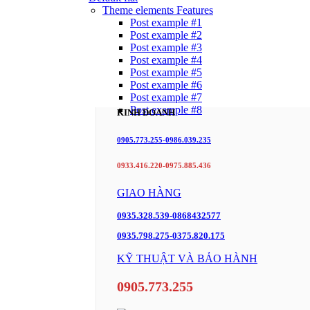
Theme elements
Features
Post example #1
Post example #2
Post example #3
Post example #4
Post example #5
Post example #6
Post example #7
Post example #8
KINH DOANH
0905.773.255-0986.039.235
0933.416.220-0975.885.436
GIAO HÀNG
0935.328.539-0868432577
0935.798.275-0375.820.175
KỸ THUẬT VÀ BẢO HÀNH
0905.773.255