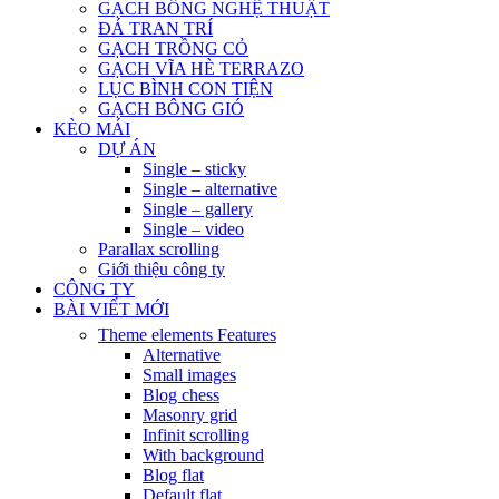
GẠCH BÔNG NGHỆ THUẬT
ĐÁ TRAN TRÍ
GẠCH TRỒNG CỎ
GẠCH VĨA HÈ TERRAZO
LỤC BÌNH CON TIỆN
GẠCH BÔNG GIÓ
KÈO MÁI
DỰ ÁN
Single – sticky
Single – alternative
Single – gallery
Single – video
Parallax scrolling
Giới thiệu công ty
CÔNG TY
BÀI VIẾT MỚI
Theme elements
Features
Alternative
Small images
Blog chess
Masonry grid
Infinit scrolling
With background
Blog flat
Default flat