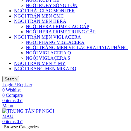
NGÓI RUBY RE
NGÓI RUBY SÓNG LỚN
NGÓI THÁI CPAC MONITER
NGÓI TRÁN MEN CMC
NGÓI TRÁN MEN HERA
NGÓI HERA PRIME CAO CẤP
NGÓI HERA PRIME TRUNG CẤP
NGÓI TRÁN MEN VIGLACERA
NGÓI PHẲNG VIGLACERA
NGÓI TRÁNG MEN VIGLACERA PIATA PHẲNG
NGÓI VIGLACERA Q
NGÓI VIGLACERA S
NGÓI TRÁN MEN Ý MỸ
NGÓI TRÁNG MEN MIKADO
Search
Login / Register
0
Wishlist
0
Compare
0
items
0
₫
Menu
0
items
0
₫
Browse Categories