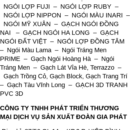
NGÓI LỢP FUJI –
NGÓI LỢP RUBY –
NGÓI LỢP NIPPON –
NGÓI MÀU INARI –
NGÓI MỸ XUÂN –
GẠCH NGÓI ĐỒNG
NAI –
GẠCH NGÓI HA LONG –
GẠCH
NGÓI ĐẤT VIỆT –
NGÓI LỢP ĐỒNG TÂM
–
Ngói Màu Lama –
Ngói Tráng Men
PRIME –
Gạch Ngói Hoàng Hà –
Ngói
Tráng Men –
Gạch Lát Vỉa Hè, Terrazzo –
Gạch Trồng Cỏ, Gạch Block, Gạch Trang Trí
–
Gạch Tàu Vĩnh Long –
GẠCH 3D TRANH
PVC 3D
CÔNG TY TNHH PHÁT TRIỂN THƯƠNG
MẠI DỊCH VỤ SẢN XUẤT ĐOÀN GIA PHÁT