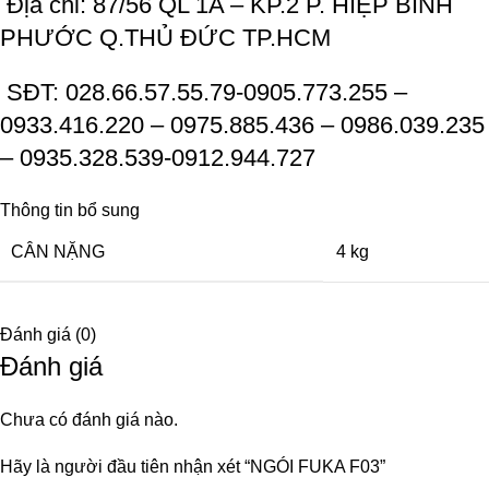
Địa chỉ: 87/56 QL 1A – KP.2 P. HIỆP BÌNH
PHƯỚC Q.THỦ ĐỨC TP.HCM
SĐT: 028.66.57.55.79-0905.773.255 –
0933.416.220 – 0975.885.436 – 0986.039.235
– 0935.328.539-0912.944.727
Thông tin bổ sung
CÂN NẶNG
4 kg
Đánh giá (0)
Đánh giá
Chưa có đánh giá nào.
Hãy là người đầu tiên nhận xét “NGÓI FUKA F03”