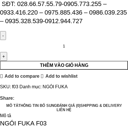
SĐT: 028.66.57.55.79-0905.773.255 –
0933.416.220 – 0975.885.436 – 0986.039.235
– 0935.328.539-0912.944.727
THÊM VÀO GIỎ HÀNG
Add to compare
Add to wishlist
SKU:
f03
Danh mục:
NGÓI FUKA
Share:
MÔ TẢ
THÔNG TIN BỔ SUNG
ĐÁNH GIÁ (0)
SHIPPING & DELIVERY
LIÊN HỆ
Mô tả
NGÓI FUKA F03