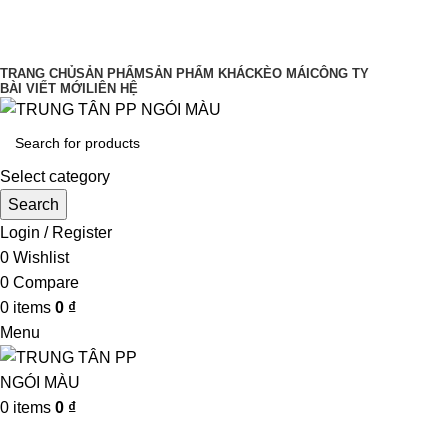
UY TÍN LÀM ĐẦU CHẤT LƯỢNG ĐĨNH
CAO
TRANG CHỦ
SẢN PHẨM
SẢN PHẨM KHÁC
KÈO MÁI
CÔNG TY
BÀI VIẾT MỚI
LIÊN HỆ
Select category
Search
Login / Register
0
Wishlist
0
Compare
0
items
0
₫
Menu
0
items
0
₫
Browse Categories