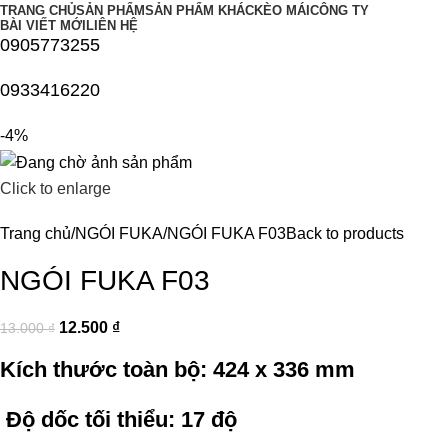
TRANG CHỦ
SẢN PHẨM
SẢN PHẨM KHÁC
KÈO MÁI
CÔNG TY
BÀI VIẾT MỚI
LIÊN HỆ
0905773255
0933416220
-4%
Click to enlarge
Trang chủ
NGÓI FUKA
NGÓI FUKA F03
Back to products
NGÓI FUKA F03
12.500
₫
13.000
₫
Kích thước toàn bộ: 424 x 336 mm
Độ dốc tối thiểu: 17 độ