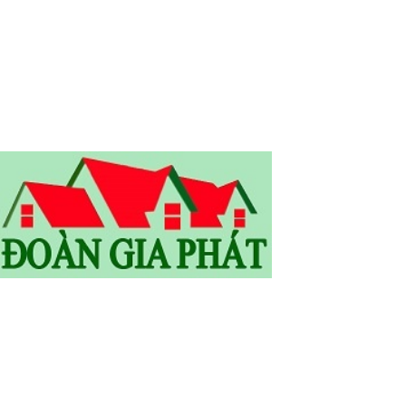
SĐT: 0905.773.255 /0933.416.220 /0975885436/ 0986039235
Email: vantoan150686@gmail.com
Email: congtydoangiaphat@gmail.com