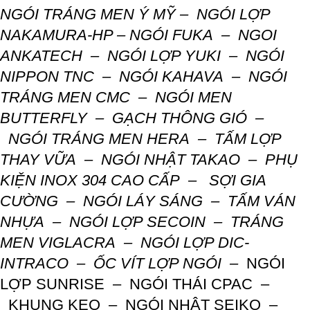
NGÓI TRÁNG MEN Ý MỸ
–
NGÓI LỢP
NAKAMURA-HP –
NGÓI FUKA –
NGOI
ANKATECH –
NGÓI LỢP YUKI –
NGÓI
NIPPON TNC –
NGÓI KAHAVA –
NGÓI
TRÁNG MEN CMC –
NGÓI MEN
BUTTERFLY –
GẠCH THÔNG GIÓ –
NGÓI TRÁNG MEN HERA –
TẤM LỢP
THAY VỮA –
NGÓI NHẬT TAKAO –
PHỤ
KIỆN INOX 304 CAO CẤP –
SỢI GIA
CƯỜNG –
NGÓI LÁY SÁNG –
TẤM VÁN
NHỰA –
NGÓI LỢP SECOIN –
TRÁNG
MEN VIGLACRA –
NGÓI LỢP DIC-
INTRACO –
ỐC VÍT LỢP NGÓI –
NGÓI
LỢP SUNRISE –
NGÓI THÁI CPAC –
KHUNG KEO –
NGÓI NHẬT SEIKO –