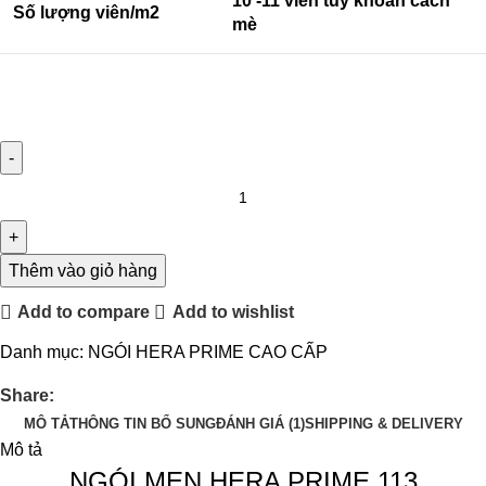
10 -11 viên tùy khoản cách
Số lượng viên/m2
mè
Thêm vào giỏ hàng
Add to compare
Add to wishlist
Danh mục:
NGÓI HERA PRIME CAO CẤP
Share:
MÔ TẢ
THÔNG TIN BỔ SUNG
ĐÁNH GIÁ (1)
SHIPPING & DELIVERY
Mô tả
NGÓI MEN HERA PRIME 113