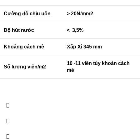
Cường độ chịu uốn
> 20N/mm2
Độ hút nước
< 3,5%
Khoảng cách mè
Xấp Xỉ 345 mm
10 -11 viên tùy khoản cách
Số lượng viên/m2
mè