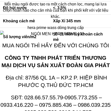
Mỗi màu ngói được tạo ra một cách chọn lọc, mang lại lựa
Độ hút nước
< 3,5%
chọn hoàn hảo cho căn nhà của bạn khi phối kết với vật liệu
khác.
Khoảng cách mè
Xấp Xỉ 345 mm
hera prime wass dòng trung cấp
10 -11 viên tùy khoản cách
Số lượng viên/m2
mè
MUA NGÓI THÌ HẨY ĐẾN VỚI CHÚNG TÔI
CÔNG TY TNHH PHÁT TRIỂN THƯƠNG
MẠI DỊCH VỤ SẢN XUẤT ĐOÀN GIA PHÁT
Địa chỉ: 87/56 QL 1A – KP.2 P. HIỆP BÌNH
PHƯỚC Q.THỦ ĐỨC TP.HCM
SĐT: 028.66.57.55.79-0905.773.255 –
0933.416.220 – 0975.885.436 – 0986.039.235