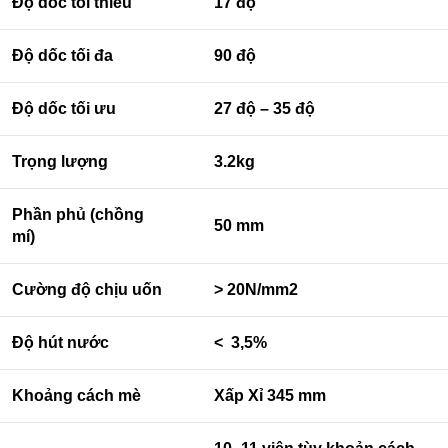
Độ dốc tối thiểu
17 độ
Độ dốc tối đa
90 độ
Độ dốc tối ưu
27 độ – 35 độ
Trọng lượng
3.2kg
Phần phủ (chồng
50 mm
mí)
Cường độ chịu uốn
> 20N/mm2
Độ hút nước
< 3,5%
Khoảng cách mè
Xấp Xỉ 345 mm