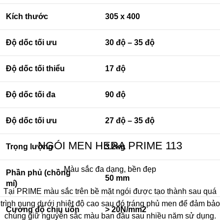
Kích thước
305 x 400
Độ dốc tối ưu
30 độ – 35 độ
Độ dốc tối thiểu
17 độ
Độ dốc tối đa
90 độ
Độ dốc tối ưu
27 độ – 35 độ
NGÓI MEN HERA PRIME 113
Trọng lượng
3.2kg
Màu sắc đa dạng, bền đẹp
Phần phủ (chồng
50 mm
mí)
Tại PRIME màu sắc trên bề mặt ngói được tạo thành sau quá
trình nung dưới nhiệt độ cao sau đó tráng phủ men để đảm bảo
Cường độ chịu uốn
> 20N/mm2
chúng giữ nguyên sắc màu ban đầu sau nhiều năm sử dụng.