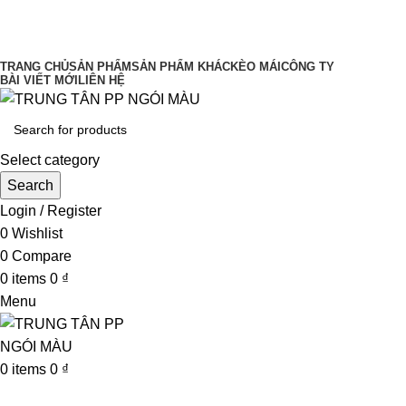
UY TÍN LÀM ĐẦU CHẤT LƯỢNG ĐĨNH
CAO
TRANG CHỦ
SẢN PHẨM
SẢN PHẨM KHÁC
KÈO MÁI
CÔNG TY
BÀI VIẾT MỚI
LIÊN HỆ
Select category
Search
Login / Register
0
Wishlist
0
Compare
0
items
0
₫
Menu
0
items
0
₫
Browse Categories