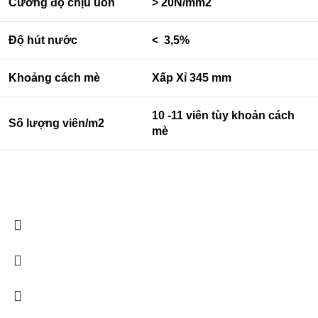
Cường độ chịu uốn
> 20N/mm2
Độ hút nước
< 3,5%
Khoảng cách mè
Xấp Xỉ 345 mm
10 -11 viên tùy khoản cách
Số lượng viên/m2
mè