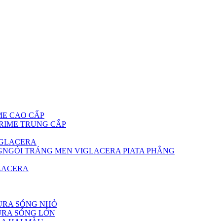
ME CAO CẤP
PRIME TRUNG CẤP
IGLACERA
NGÓI TRÁNG MEN VIGLACERA PIATA PHẲNG
LACERA
URA SÓNG NHỎ
RA SÓNG LỚN