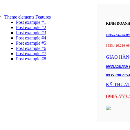
Theme elements
Features
Post example #1
KINH DOAN
Post example #2
Post example #3
0905.773.255-09
Post example #4
Post example #5
0933.416.220-09
Post example #6
Post example #7
GIAO HÀN
Post example #8
0935.328.539
0935.798.275-
KỸ THUẬT
0905.773.