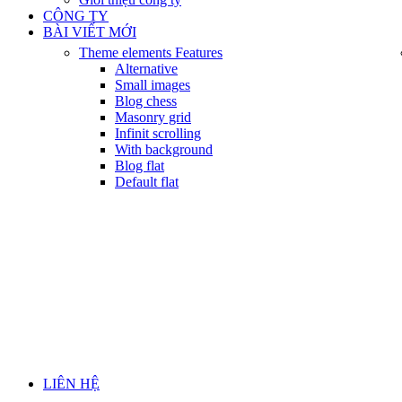
CÔNG TY
BÀI VIẾT MỚI
Theme elements
Features
Alternative
Small images
Blog chess
Masonry grid
Infinit scrolling
With background
Blog flat
Default flat
LIÊN HỆ