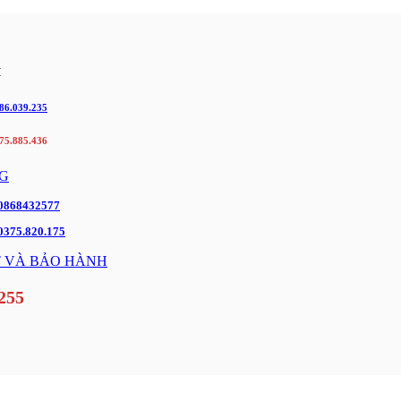
H
86.039.235
75.885.436
G
-0868432577
0375.820.175
 VÀ BẢO HÀNH
255