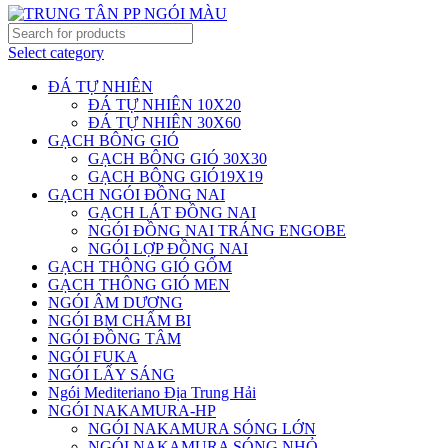
Select category
ĐÁ TỰ NHIÊN
ĐÁ TỰ NHIÊN 10X20
ĐÁ TỰ NHIÊN 30X60
GẠCH BÔNG GIÓ
GẠCH BÔNG GIÓ 30X30
GẠCH BÔNG GIÓ19X19
GẠCH NGÓI ĐỒNG NAI
GẠCH LÁT ĐỒNG NAI
NGÓI ĐỒNG NAI TRÁNG ENGOBE
NGÓI LỢP ĐỒNG NAI
GẠCH THÔNG GIÓ GỐM
GẠCH THÔNG GIÓ MEN
NGÓI ÂM DƯƠNG
NGÓI BM CHẤM BI
NGÓI ĐỒNG TÂM
NGÓI FUKA
NGÓI LẤY SÁNG
Ngói Mediteriano Địa Trung Hải
NGÓI NAKAMURA-HP
NGÓI NAKAMURA SÓNG LỚN
NGÓI NAKAMURA SÓNG NHỎ