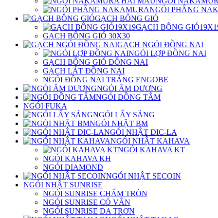
NGÓI NAKAMUR
NGÓI PHẲNG NA
GẠCH BÔNG GIÓ
GẠCH BÔNG GIÓ19X1
GẠCH BÔNG GIÓ 30X30
GẠCH NGÓI ĐỒNG NAI
NGÓI LỢP ĐỒNG NAI
GẠCH BÔNG GIÓ ĐỒNG NAI
GẠCH LÁT ĐỒNG NAI
NGÓI ĐỒNG NAI TRÁNG ENGOBE
NGÓI ÂM DƯƠNG
NGÓI ĐỒNG TÂM
NGÓI FUKA
NGÓI LẤY SÁNG
NGÓI NHẬT BM
NGÓI NHẬT DIC-LA
NGÓI NHẬT KAHAVA
NGÓI KAHAVA KT
NGÓI KAHAVA KH
NGÓI DIAMOND
NGÓI NHẬT SECOIN
NGÓI NHẬT SUNRISE
NGÓI SUNRISE CHẤM TRÒN
NGÓI SUNRISE CÓ VÂN
NGÓI SUNRISE DA TRƠN