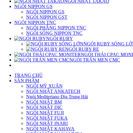
NGÓI NHẬT TAKAO
NGÓI NIPPON GS
NGÓI NIPPON GS
NGÓI NIPPON GST
NGÓI NIPPON TNC
NGÓI PHẲNG NIPPON TNC
NGÓI SÓNG NIPPON TNC
NGÓI RUBY
NGÓI RUBY SÓNG L
NGÓI RUBY RE
NGÓI THÁI CPAC MON
NGÓI TRÁN MEN CMC
TRANG CHỦ
SẢN PHẨM
NGÓI MỸ XUÂN
NGÓI NHẬT ANKATECH
Ngói Mediteriano Địa Trung Hải
NGÓI NHẬT BM
NGÓI NHẬT DIC
NGÓI NHẬT FUJI
NGÓI NHẬT FUKA
NGÓI NHẬT INARI
NGÓI NHẬT KAHAVA