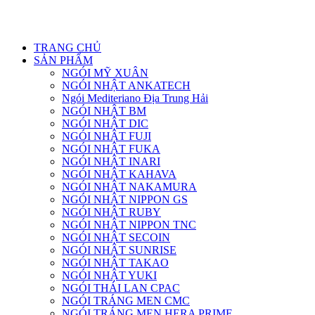
UY TÍN LÀM ĐẦU CHẤT LƯỢNG ĐĨNH CAO
TRANG CHỦ
SẢN PHẨM
NGÓI MỸ XUÂN
NGÓI NHẬT ANKATECH
Ngói Mediteriano Địa Trung Hải
NGÓI NHẬT BM
NGÓI NHẬT DIC
NGÓI NHẬT FUJI
NGÓI NHẬT FUKA
NGÓI NHẬT INARI
NGÓI NHẬT KAHAVA
NGÓI NHẬT NAKAMURA
NGÓI NHẬT NIPPON GS
NGÓI NHẬT RUBY
NGÓI NHẬT NIPPON TNC
NGÓI NHẬT SECOIN
NGÓI NHẬT SUNRISE
NGÓI NHẬT TAKAO
NGÓI NHẬT YUKI
NGÓI THÁI LAN CPAC
NGÓI TRÁNG MEN CMC
NGÓI TRÁNG MEN HERA PRIME