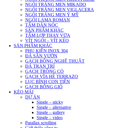
NGÓI TRÁNG MEN MIKADO
NGÓI TRÁNG MEN VIGLACERA
NGÓI TRÁNG MEN Ý MỸ
NGÓI LAMA ROMAN
TẤM DÁN NÓC
SẢN PHẨM KHÁC
TẤM LỢP THAY VỮA
VÍT NGÓI – VÍT KÈO
SẢN PHẨM KHÁC
PHỤ KIỆN INOX 304
ĐÁ SÂN VƯỜN
GẠCH BÔNG NGHỆ THUẬT
ĐÁ TRAN TRÍ
GẠCH TRỒNG CỎ
GẠCH VĨA HÈ TERRAZO
LỤC BÌNH CON TIỆN
GẠCH BÔNG GIÓ
KÈO MÁI
DỰ ÁN
Single – sticky
Single – alternative
Single – gallery
Single – video
Parallax scrolling
Giới thiệu công ty