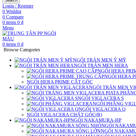
Search
Login / Register
0
Wishlist
0
Compare
0
items
0
₫
Menu
0
items
0
₫
Browse Categories
NGÓI TRÁN MEN Ý MỸ
NGÓI TRÁN MEN HERA
NGÓI HERA PRI
NGÓI HERA 
NGÓI HERA PRIME CẮT GÓC
NGÓI TRÁN MEN V
NGÓI VIGLACERA S
NGÓI PHẲNG VIG
NGÓI VIGLACERA Q
NGÓI VIGLACERA CHẶT GÓC(R)
NGÓI NAKAMURA-HP
NGÓI NAKAM
NGÓI NAKAMU