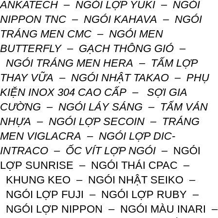
ANKATECH –
NGÓI LỢP YUKI –
NGÓI
NIPPON TNC –
NGÓI KAHAVA –
NGÓI
TRÁNG MEN CMC –
NGÓI MEN
BUTTERFLY –
GẠCH THÔNG GIÓ –
NGÓI TRÁNG MEN HERA –
TẤM LỢP
THAY VỮA –
NGÓI NHẬT TAKAO –
PHỤ
KIỆN INOX 304 CAO CẤP –
SỢI GIA
CƯỜNG –
NGÓI LÁY SÁNG –
TẤM VÁN
NHỰA –
NGÓI LỢP SECOIN –
TRÁNG
MEN VIGLACRA –
NGÓI LỢP DIC-
INTRACO –
ỐC VÍT LỢP NGÓI –
NGÓI
LỢP SUNRISE –
NGÓI THÁI CPAC –
KHUNG KEO –
NGÓI NHẬT SEIKO –
NGÓI LỢP FUJI –
NGÓI LỢP RUBY –
NGÓI LỢP NIPPON –
NGÓI MÀU INARI –