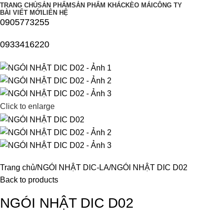
TRANG CHỦ
SẢN PHẨM
SẢN PHẨM KHÁC
KÈO MÁI
CÔNG TY
BÀI VIẾT MỚI
LIÊN HỆ
0905773255
0933416220
Click to enlarge
Trang chủ
NGÓI NHẬT DIC-LA
NGÓI NHẬT DIC D02
Back to products
NGÓI NHẬT DIC D02