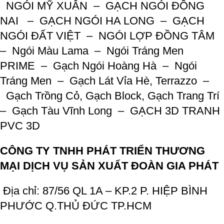
NGÓI MỸ XUÂN –
GẠCH NGÓI ĐỒNG
NAI –
GẠCH NGÓI HA LONG –
GẠCH
NGÓI ĐẤT VIỆT –
NGÓI LỢP ĐỒNG TÂM
–
Ngói Màu Lama –
Ngói Tráng Men
PRIME –
Gạch Ngói Hoàng Hà –
Ngói
Tráng Men –
Gạch Lát Vỉa Hè, Terrazzo –
Gạch Trồng Cỏ, Gạch Block, Gạch Trang Trí
–
Gạch Tàu Vĩnh Long –
GẠCH 3D TRANH
PVC 3D
CÔNG TY TNHH PHÁT TRIỂN THƯƠNG
MẠI DỊCH VỤ SẢN XUẤT ĐOÀN GIA PHÁT
Địa chỉ: 87/56 QL 1A – KP.2 P. HIỆP BÌNH
PHƯỚC Q.THỦ ĐỨC TP.HCM