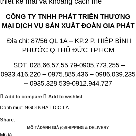
thiết kế mái và khoảng cách mè
CÔNG TY TNHH PHÁT TRIỂN THƯƠNG
MẠI DỊCH VỤ SẢN XUẤT ĐOÀN GIA PHÁT
Địa chỉ: 87/56 QL 1A – KP.2 P. HIỆP BÌNH
PHƯỚC Q.THỦ ĐỨC TP.HCM
SĐT: 028.66.57.55.79-0905.773.255 –
0933.416.220 – 0975.885.436 – 0986.039.235
– 0935.328.539-0912.944.727
Add to compare
Add to wishlist
Danh mục:
NGÓI NHẬT DIC-LA
Share:
MÔ TẢ
ĐÁNH GIÁ (0)
SHIPPING & DELIVERY
Mô tả