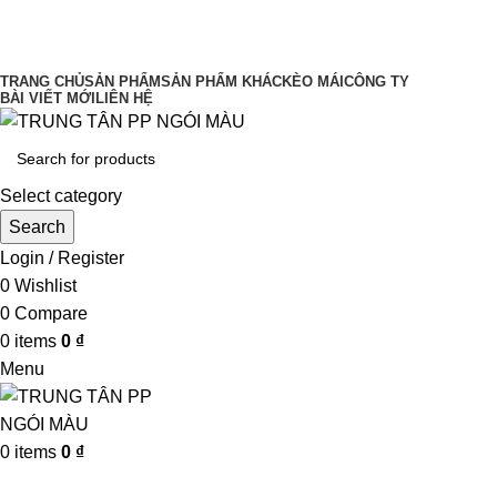
UY TÍN LÀM ĐẦU CHẤT LƯỢNG ĐĨNH
CAO
TRANG CHỦ
SẢN PHẨM
SẢN PHẨM KHÁC
KÈO MÁI
CÔNG TY
BÀI VIẾT MỚI
LIÊN HỆ
Select category
Search
Login / Register
0
Wishlist
0
Compare
0
items
0
₫
Menu
0
items
0
₫
Browse Categories