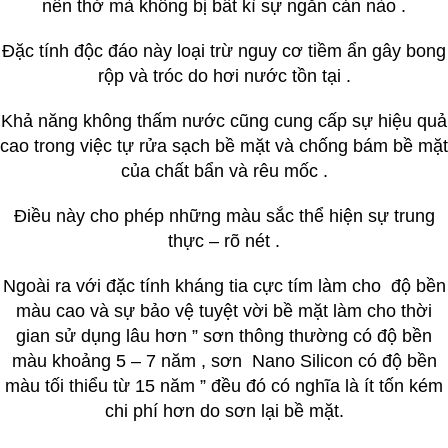
nền thở mà không bị bất kì sự ngăn cản nào .
Đặc tính độc đáo này loại trừ nguy cơ tiềm ẩn gây bong
rộp và tróc do hơi nước tồn tại .
Khả năng không thấm nước cũng cung cấp sự hiệu quả
cao trong việc tự rửa sạch bề mặt và chống bám bề mặt
của chất bẩn và rêu mốc .
Điều này cho phép những màu sắc thể hiện sự trung
thực – rõ nét .
Ngoài ra với đặc tính kháng tia cực tím làm cho độ bền
màu cao và sự bảo vệ tuyệt vời bề mặt làm cho thời
gian sử dụng lâu hơn ” sơn thông thường có độ bền
màu khoảng 5 – 7 năm , sơn Nano Silicon có độ bền
màu tối thiểu từ 15 năm ” đều đó có nghĩa là ít tốn kém
chi phí hơn do sơn lại bề mặt.