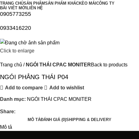
TRANG CHỦ
SẢN PHẨM
SẢN PHẨM KHÁC
KÈO MÁI
CÔNG TY
BÀI VIẾT MỚI
LIÊN HỆ
0905773255
0933416220
Click to enlarge
Trang chủ
NGÓI THÁI CPAC MONITER
Back to products
NGÓI PHẲNG THÁI P04
Add to compare
Add to wishlist
Danh mục:
NGÓI THÁI CPAC MONITER
Share:
MÔ TẢ
ĐÁNH GIÁ (0)
SHIPPING & DELIVERY
Mô tả