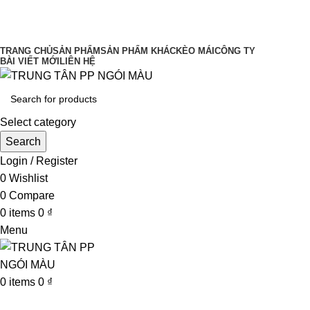
UY TÍN LÀM ĐẦU CHẤT LƯỢNG ĐĨNH
CAO
TRANG CHỦ
SẢN PHẨM
SẢN PHẨM KHÁC
KÈO MÁI
CÔNG TY
BÀI VIẾT MỚI
LIÊN HỆ
Select category
Search
Login / Register
0
Wishlist
0
Compare
0
items
0
₫
Menu
0
items
0
₫
Browse Categories