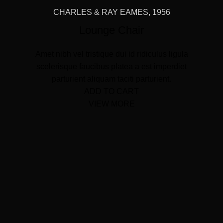
CHARLES & RAY EAMES, 1956
Lounge Chair
Amet nibh vel tristique dui id ridiculus ligula
scelerisque faucibus platea a est imperdiet
parturient aliquam taciti parturient.
ADD TO CART
VIEW MORE