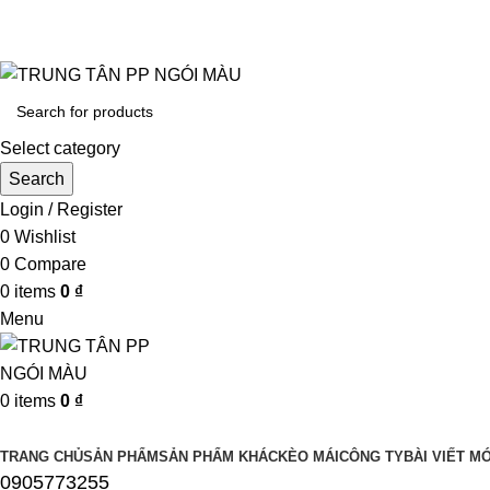
UY TÍN LÀM ĐẦU CHẤT LƯỢNG ĐĨNH CA
Select category
Search
Login / Register
0
Wishlist
0
Compare
0
items
0
₫
Menu
0
items
0
₫
Browse Categories
TRANG CHỦ
SẢN PHẨM
SẢN PHẨM KHÁC
KÈO MÁI
CÔNG TY
BÀI VIẾT MỚ
0905773255