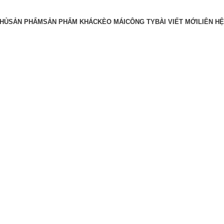
CHỦ
SẢN PHẨM
SẢN PHẨM KHÁC
KÈO MÁI
CÔNG TY
BÀI VIẾT MỚI
LIÊN HỆ