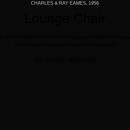
CHARLES & RAY EAMES, 1956
Lounge Chair
 nibh vel tristique dui id ridiculus ligula scelerisque faucibus p
a est imperdiet parturient aliquam taciti parturient.
ADD TO CART
VIEW MORE