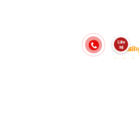
SEAT AND BACK SHELL
Amet nibh vel tristique dui id ridiculus ligula
scelerisque faucibus platea a est imperdiet parturient
aliquam taciti parturient.
LEATHER PREMIUM