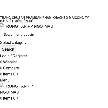
UY TÍN LÀM ĐẦU CHẤT LƯỢNG ĐĨNH
CAO
TRANG CHỦ
SẢN PHẨM
SẢN PHẨM KHÁC
KÈO MÁI
CÔNG TY
BÀI VIẾT MỚI
LIÊN HỆ
Select category
Search
Login / Register
0
Wishlist
0
Compare
0
items
0
₫
Menu
0
items
0
₫
Browse Categories