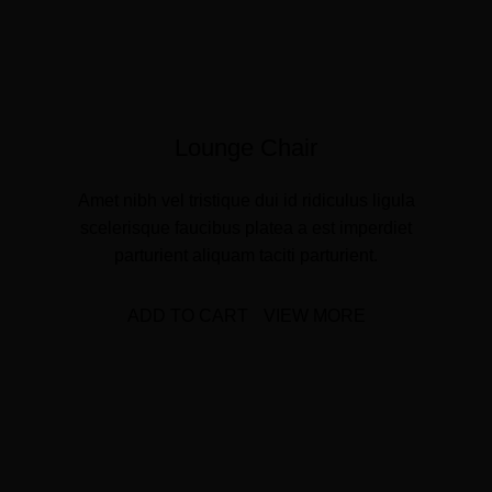
Lounge Chair
Amet nibh vel tristique dui id ridiculus ligula
scelerisque faucibus platea a est imperdiet
parturient aliquam taciti parturient.
ADD TO CART
VIEW MORE