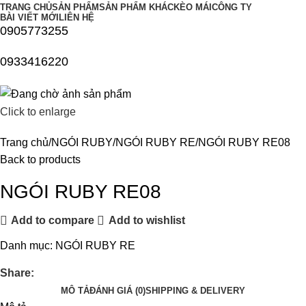
TRANG CHỦ
SẢN PHẨM
SẢN PHẨM KHÁC
KÈO MÁI
CÔNG TY
BÀI VIẾT MỚI
LIÊN HỆ
0905773255
0933416220
Click to enlarge
Trang chủ
NGÓI RUBY
NGÓI RUBY RE
NGÓI RUBY RE08
Back to products
NGÓI RUBY RE08
Add to compare
Add to wishlist
Danh mục:
NGÓI RUBY RE
Share:
MÔ TẢ
ĐÁNH GIÁ (0)
SHIPPING & DELIVERY