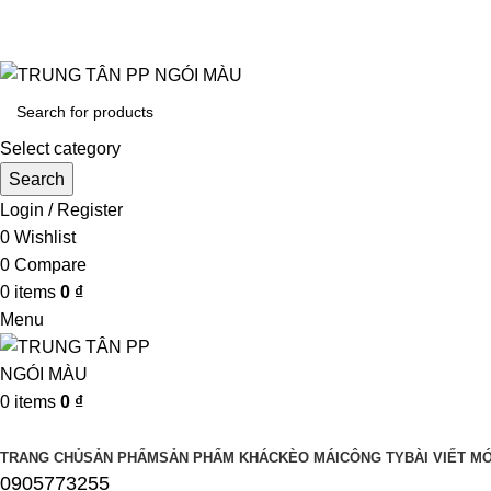
UY TÍN LÀM ĐẦU CHẤT LƯỢNG ĐĨNH CA
Select category
Search
Login / Register
0
Wishlist
0
Compare
0
items
0
₫
Menu
0
items
0
₫
Browse Categories
TRANG CHỦ
SẢN PHẨM
SẢN PHẨM KHÁC
KÈO MÁI
CÔNG TY
BÀI VIẾT MỚ
0905773255