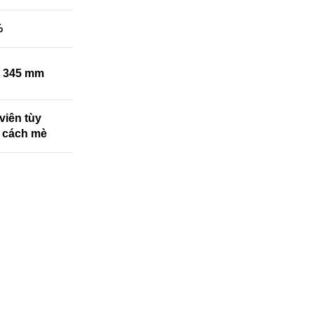
%
ỉ 345 mm
 viên tùy
 cách mè