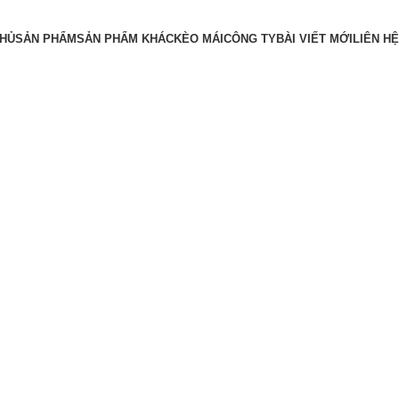
CHỦ
SẢN PHẨM
SẢN PHẨM KHÁC
KÈO MÁI
CÔNG TY
BÀI VIẾT MỚI
LIÊN HỆ