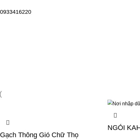
0933416220
AJAX products tabs
Home
AJAX products tabs
NGÓI KAH
Gạch Thông Gió Chữ Thọ