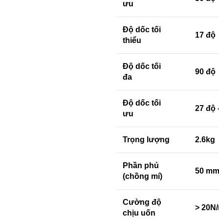
ưu
Độ dốc tối
17 độ
thiểu
Độ dốc tối
90 độ
đa
Độ dốc tối
27 độ 
ưu
Trọng lượng
2.6kg
Phần phủ
50 m
(chồng mí)
Cường độ
> 20N
chịu uốn