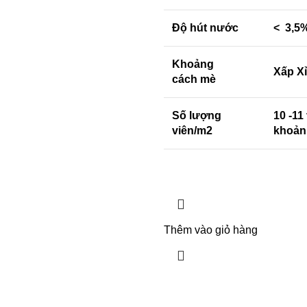
Độ hút nước
< 3,5
Khoảng
Xấp X
cách mè
Số lượng
10 -11
viên/m2
khoản
Thêm vào giỏ hàng