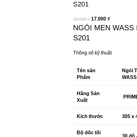
S201
17.000
₫
18.000
₫
NGÓI MEN WASS 
S201
Thông số kỹ thuật
Tên sản
Ngói 
Phẩm
WASS
Hãng Sản
PRIM
Xuất
Kích thước
305 x 
Độ dốc tối
30 độ 