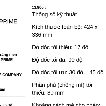
13.900
₫
Thông số kỹ thuật
PRIME
Kích thước toàn bộ: 424 x
336 mm
Độ dốc tối thiểu: 17 độ
Tráng men
Độ dốc tối đa: 90 độ
 PRIME
Độ dốc tối ưu: 30 độ – 45 độ
E COMPANY
Phần phủ (chồng mí) tối
400
thiểu: 80 mm
Khoảng cách mè cho phép:
– 35 độ