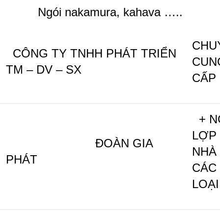
Ngói nakamura, kahava …..
CHU
CÔNG TY TNHH PHÁT TRIỂN
CUN
TM – DV – SX
CẤP
+ N
LỢP
ĐOÀN GIA
NHÀ
PHÁT
CÁC
LOẠI