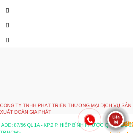
CÔNG TY TNHH PHÁT TRIỂN THƯƠNG MẠI DỊCH VỤ SẢN
XUẤT ĐOÀN GIA PHÁT
ADD: 87/56 QL 1A - KP.2 P. HIỆP BÌNH PHƯỚC Q.THỦ ĐỨC
TP.HCM>