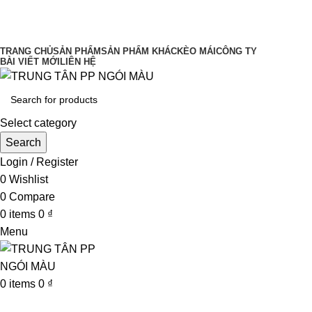
UY TÍN LÀM ĐẦU CHẤT LƯỢNG ĐĨNH
CAO
TRANG CHỦ
SẢN PHẨM
SẢN PHẨM KHÁC
KÈO MÁI
CÔNG TY
BÀI VIẾT MỚI
LIÊN HỆ
Select category
Search
Login / Register
0
Wishlist
0
Compare
0
items
0
₫
Menu
0
items
0
₫
Browse Categories