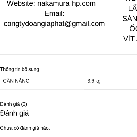
Website:
nakamura-hp.com
–
L
Email:
SÁN
congtydoangiaphat@gmail.com
Ố
VÍT
Thông tin bổ sung
CÂN NẶNG
3,6 kg
Đánh giá (0)
Đánh giá
Chưa có đánh giá nào.