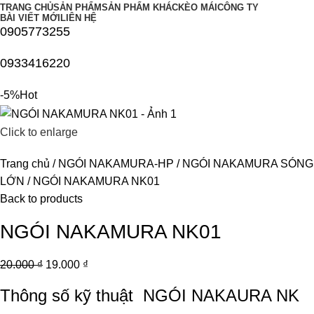
TRANG CHỦ
SẢN PHẨM
SẢN PHẨM KHÁC
KÈO MÁI
CÔNG TY
BÀI VIẾT MỚI
LIÊN HỆ
0905773255
0933416220
-5%
Hot
Click to enlarge
Trang chủ
NGÓI NAKAMURA-HP
NGÓI NAKAMURA SÓNG
LỚN
NGÓI NAKAMURA NK01
Back to products
NGÓI NAKAMURA NK01
20.000
₫
19.000
₫
Thông số kỹ thuật
NGÓI NAKAURA NK