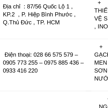
+
Địa chỉ : 87/56 Quốc Lộ 1 ,
THIẾ
KP.2 , P. Hiệp Bình Phước ,
VỆ S
Q.Thủ Đức , TP. HCM
, IN
+
Điện thoại: 028 66 575 579 –
GẠC
0905 773 255 – 0975 885 436 –
MEN
0933 416 220
SƠN
NƯỚ
NG