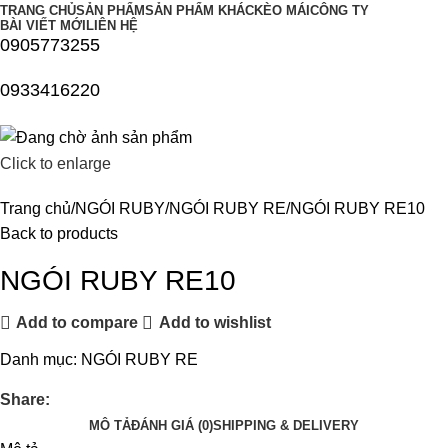
TRANG CHỦ
SẢN PHẨM
SẢN PHẨM KHÁC
KÈO MÁI
CÔNG TY
BÀI VIẾT MỚI
LIÊN HỆ
0905773255
0933416220
Click to enlarge
Trang chủ
NGÓI RUBY
NGÓI RUBY RE
NGÓI RUBY RE10
Back to products
NGÓI RUBY RE10
Add to compare
Add to wishlist
Danh mục:
NGÓI RUBY RE
Share:
MÔ TẢ
ĐÁNH GIÁ (0)
SHIPPING & DELIVERY