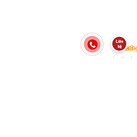
SEAT AND BACK SHELL
Amet nibh vel tristique dui id ridiculus ligula
scelerisque faucibus platea a est imperdiet parturient
aliquam taciti parturient.
LEATHER PREMIUM