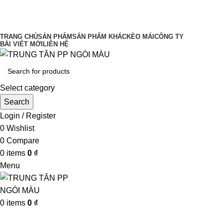
UY TÍN LÀM ĐẦU CHẤT LƯỢNG ĐĨNH
CAO
TRANG CHỦ
SẢN PHẨM
SẢN PHẨM KHÁC
KÈO MÁI
CÔNG TY
BÀI VIẾT MỚI
LIÊN HỆ
Select category
Search
Login / Register
0
Wishlist
0
Compare
0
items
0
₫
Menu
0
items
0
₫
Browse Categories