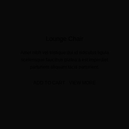
Lounge Chair
Amet nibh vel tristique dui id ridiculus ligula
scelerisque faucibus platea a est imperdiet
parturient aliquam taciti parturient.
ADD TO CART
VIEW MORE