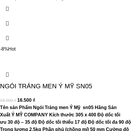
-8%
Hot
NGÓI TRÁNG MEN Ý MỸ SN05
16.500
₫
18.000
₫
Tên sản Phẩm
Ngói Tráng men Ý Mỹ sn
05
Hãng Sản
Xuất
Ý MỸ COMPANY
Kích thước
305 x 400
Độ dốc tối
ưu
30 độ – 35 độ
Độ dốc tối thiểu
17 độ
Độ dốc tối đa
90 độ
Trọng lượng
2.5kg
Phần phủ (chồng mí)
50 mm
Cường độ