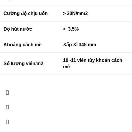
Cường độ chịu uốn
> 20N/mm2
Độ hút nước
< 3,5%
Khoảng cách mè
Xấp Xỉ 345 mm
10 -11 viên tùy khoản cách
Số lượng viên/m2
mè