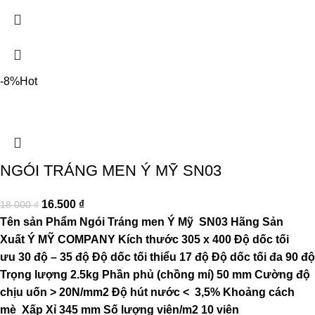
-8%
Hot
NGÓI TRÁNG MEN Ý MỸ SN03
16.500
₫
18.000
₫
Tên sản Phẩm
Ngói Tráng men Ý Mỹ SN03
Hãng Sản
Xuất
Ý MỸ COMPANY
Kích thước
305 x 400
Độ dốc tối
ưu
30 độ – 35 độ
Độ dốc tối thiểu
17 độ
Độ dốc tối đa
90 độ
Trọng lượng
2.5kg
Phần phủ (chồng mí)
50 mm
Cường độ
chịu uốn
> 20N/mm2
Độ hút nước
< 3,5%
Khoảng cách
mè
Xấp Xỉ 345 mm
Số lượng viên/m2
10 viên