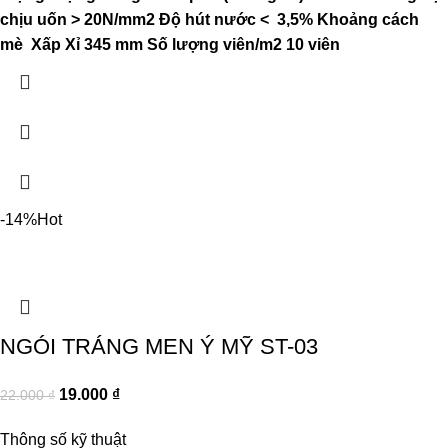
chịu uốn
> 20N/mm2
Độ hút nước
< 3,5%
Khoảng cách
mè
Xấp Xỉ 345 mm
Số lượng viên/m2
10 viên
-14%
Hot
NGÓI TRÁNG MEN Ý MỸ ST-03
19.000
₫
22.000
₫
Thông số kỹ thuật