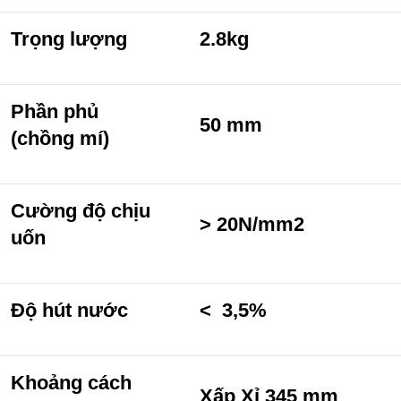
Trọng lượng
2.8kg
Phần phủ
50 mm
(chồng mí)
Cường độ chịu
> 20N/mm2
uốn
Độ hút nước
< 3,5%
Khoảng cách
Xấp Xỉ 345 mm