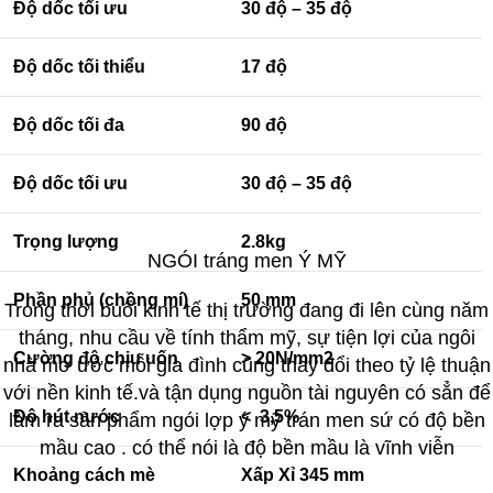
Độ dốc tối ưu
30 độ – 35 độ
Độ dốc tối thiểu
17 độ
Độ dốc tối đa
90 độ
Độ dốc tối ưu
30 độ – 35 độ
Trọng lượng
2.8kg
NGÓI tráng men Ý MỸ
Phần phủ (chồng mí)
50 mm
Trong thời buổi kinh tế thị trường đang đi lên cùng năm
tháng, nhu cầu về tính thẩm mỹ, sự tiện lợi của ngôi
Cường độ chịu uốn
> 20N/mm2
nhà mơ ước mỗi gia đình cũng thay đổi theo tỷ lệ thuận
với nền kinh tế.và tận dụng nguồn tài nguyên có sẳn để
Độ hút nước
< 3,5%
làm ra sản phẩm ngói lợp ý mỹ trán men sứ có độ bền
mầu cao . có thể nói là độ bền mầu là vĩnh viễn
Khoảng cách mè
Xấp Xỉ 345 mm