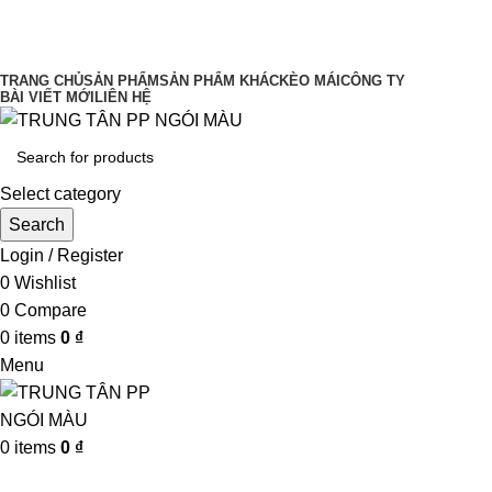
UY TÍN LÀM ĐẦU CHẤT LƯỢNG ĐĨNH
CAO
TRANG CHỦ
SẢN PHẨM
SẢN PHẨM KHÁC
KÈO MÁI
CÔNG TY
BÀI VIẾT MỚI
LIÊN HỆ
Select category
Search
Login / Register
0
Wishlist
0
Compare
0
items
0
₫
Menu
0
items
0
₫
Browse Categories