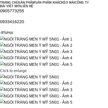
TRANG CHỦ
SẢN PHẨM
SẢN PHẨM KHÁC
KÈO MÁI
CÔNG TY
BÀI VIẾT MỚI
LIÊN HỆ
0905773255
0933416220
-8%
Hot
Click to enlarge