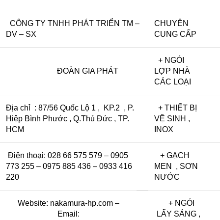
CÔNG TY TNHH PHÁT TRIỂN TM –
CHUYÊN
DV – SX
CUNG CẤP
+ NGÓI
ĐOÀN GIA PHÁT
LỢP NHÀ
CÁC LOẠI
Địa chỉ : 87/56 Quốc Lộ 1 , KP.2 , P.
+ THIẾT BỊ
Hiệp Bình Phước , Q.Thủ Đức , TP.
VỆ SINH ,
HCM
INOX
Điện thoại: 028 66 575 579 – 0905
+ GẠCH
773 255 – 0975 885 436 – 0933 416
MEN , SƠN
220
NƯỚC
Website:
nakamura-hp.com
–
+ NGÓI
Email:
LẤY SÁNG ,