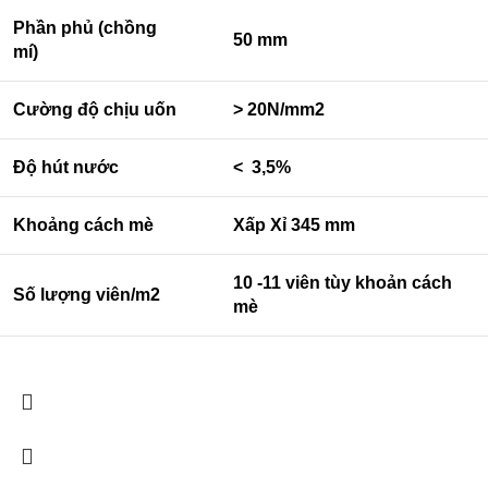
Phần phủ (chồng
50 mm
mí)
Cường độ chịu uốn
> 20N/mm2
Độ hút nước
< 3,5%
Khoảng cách mè
Xấp Xỉ 345 mm
10 -11 viên tùy khoản cách
Số lượng viên/m2
mè