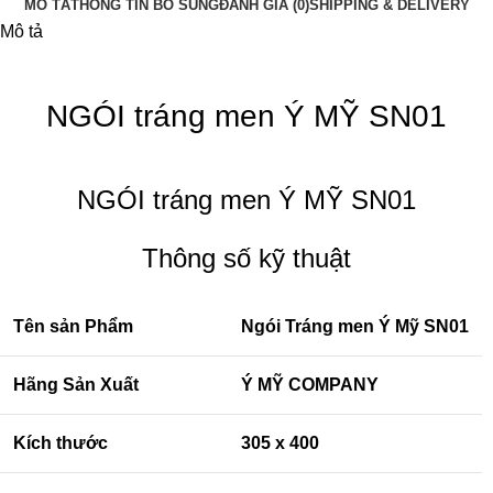
MÔ TẢ
THÔNG TIN BỔ SUNG
ĐÁNH GIÁ (0)
SHIPPING & DELIVERY
Mô tả
NGÓI tráng men Ý MỸ SN01
NGÓI tráng men Ý MỸ SN01
Thông số kỹ thuật
Tên sản Phẩm
Ngói Tráng men Ý Mỹ SN01
Hãng Sản Xuất
Ý MỸ COMPANY
Kích thước
305 x 400