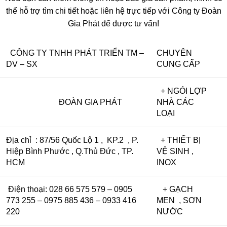
thể hỗ trợ tìm chi tiết hoặc liên hệ trực tiếp với Công ty Đoàn
Gia Phát để được tư vấn!
CÔNG TY TNHH PHÁT TRIỂN TM –
CHUYÊN
DV – SX
CUNG CẤP
+ NGÓI LỢP
ĐOÀN GIA PHÁT
NHÀ CÁC
LOẠI
Địa chỉ : 87/56 Quốc Lộ 1 , KP.2 , P.
+ THIẾT BỊ
Hiệp Bình Phước , Q.Thủ Đức , TP.
VỆ SINH ,
HCM
INOX
Điện thoại: 028 66 575 579 – 0905
+ GẠCH
773 255 – 0975 885 436 – 0933 416
MEN , SƠN
220
NƯỚC