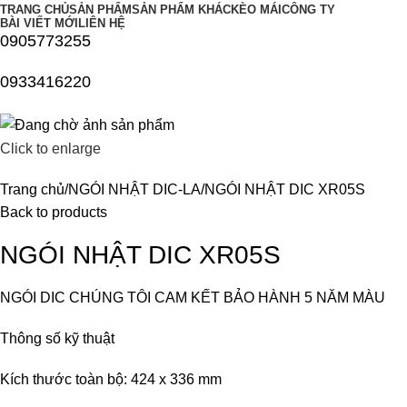
TRANG CHỦ
SẢN PHẨM
SẢN PHẨM KHÁC
KÈO MÁI
CÔNG TY
BÀI VIẾT MỚI
LIÊN HỆ
0905773255
0933416220
Click to enlarge
Trang chủ
NGÓI NHẬT DIC-LA
NGÓI NHẬT DIC XR05S
Back to products
NGÓI NHẬT DIC XR05S
NGÓI DIC CHÚNG TÔI CAM KẾT BẢO HÀNH 5 NĂM MÀU
Thông số kỹ thuật
Kích thước toàn bộ: 424 x 336 mm