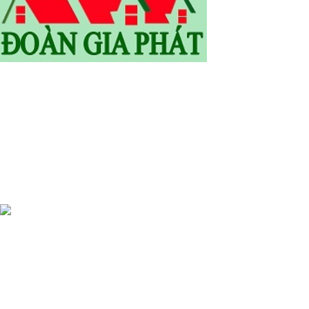
SĐT: 0905.773.255 /0933.416.220 /0975885436/ 0986039235
Email: vantoan150686@gmail.com
Email: congtydoangiaphat@gmail.com
WOODMART
2019 CREATED BY
XTEMOS STUDIO
. PREMIUM E-
COMMERCE SOLUTIONS.