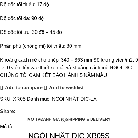
Độ dốc tối thiểu: 17 độ
Độ dốc tối đa: 90 độ
Độ dốc tối ưu: 30 độ – 45 độ
Phần phủ (chồng mí) tối thiểu: 80 mm
Khoảng cách mè cho phép: 340 – 363 mm Số lượng viên/m2: 9
->10 viên, tùy vào thiết kế mái và khoảng cách mè NGÓI DIC
CHÚNG TÔI CAM KẾT BẢO HÀNH 5 NĂM MÀU
Add to compare
Add to wishlist
SKU:
XR05
Danh mục:
NGÓI NHẬT DIC-LA
Share:
MÔ TẢ
ĐÁNH GIÁ (0)
SHIPPING & DELIVERY
Mô tả
NGÓI NHẬT DIC XR05S