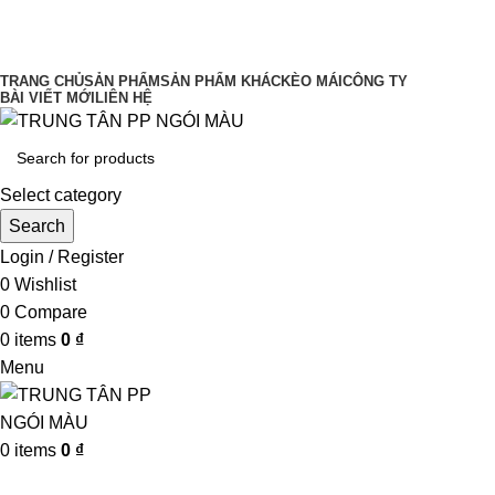
UY TÍN LÀM ĐẦU CHẤT LƯỢNG ĐĨNH
CAO
TRANG CHỦ
SẢN PHẨM
SẢN PHẨM KHÁC
KÈO MÁI
CÔNG TY
BÀI VIẾT MỚI
LIÊN HỆ
Select category
Search
Login / Register
0
Wishlist
0
Compare
0
items
0
₫
Menu
0
items
0
₫
Browse Categories